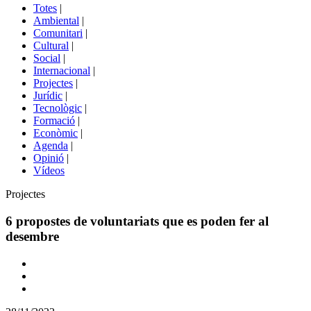
del
Totes
|
menú
Ambiental
|
de
Comunitari
|
portals
Cultural
|
Social
|
Internacional
|
Projectes
|
Jurídic
|
Tecnològic
|
Formació
|
Econòmic
|
Agenda
|
Opinió
|
Vídeos
Àmbit
Projectes
de
la
6 propostes de voluntariats que es poden fer al
notícia
desembre
Comparteix
Compartir
en