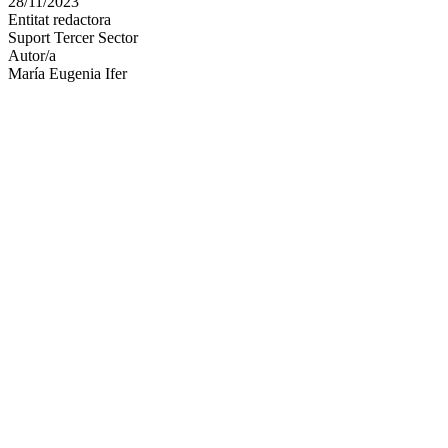
28/11/2023
altres
Entitat redactora
xarxes
Suport Tercer Sector
socials
Autor/a
María Eugenia Ifer