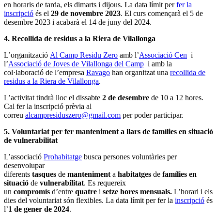
en horaris de tarda, els dimarts i dijous. La data límit per
fer la
inscripció
és el
29 de novembre 2023
. El curs començarà el 5 de
desembre 2023 i acabarà el 14 de juny del 2024.
4. Recollida de residus a la Riera de Vilallonga
L’organització
Al Camp Residu Zero
amb l’
Associació Cen
i
l’
Associació de Joves de Vilallonga del Camp
i amb la
col·laboració de l’empresa
Ravago
han organitzat una
recollida de
residus a la Riera de Vilallonga
.
L’activitat tindrà lloc el dissabte
2 de desembre
de 10 a 12 hores.
Cal fer la inscripció prèvia al
correu
alcampresiduszero@gmail.com
per poder participar.
5. Voluntariat per fer manteniment a llars de famílies en situació
de vulnerabilitat
L’associació
Prohabitatge
busca persones voluntàries per
desenvolupar
diferents
tasques
de
manteniment
a
habitatges
de
famílies en
situació
de
vulnerabilitat
. Es requereix
un
compromís
d’entre
quatre
i
setze hores mensuals.
L’horari i els
dies del voluntariat són flexibles. La data límit per fer la
inscripció
és
l’
1 de gener de 2024
.