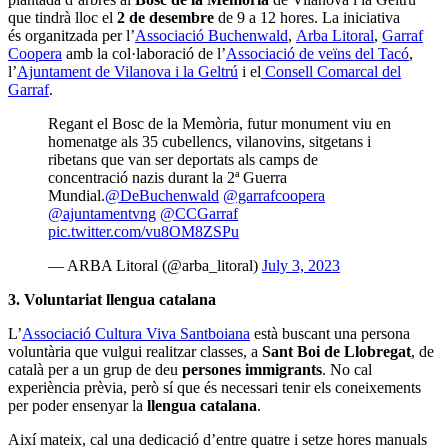
que tindrà lloc el
2 de desembre
de 9 a 12 hores. La iniciativa
és organitzada per l’
Associació Buchenwald
,
Arba Litoral
,
Garraf
Coopera
amb la col·laboració de l’
Associació de veïns del Tacó
,
l’
Ajuntament de Vilanova i la Geltrú
i el
Consell Comarcal del
Garraf
.
Regant el Bosc de la Memòria, futur monument viu en
homenatge als 35 cubellencs, vilanovins, sitgetans i
ribetans que van ser deportats als camps de
concentració nazis durant la 2ª Guerra
Mundial.
@DeBuchenwald
@garrafcoopera
@ajuntamentvng
@CCGarraf
pic.twitter.com/vu8OM8ZSPu
— ARBA Litoral (@arba_litoral)
July 3, 2023
3. Voluntariat llengua catalana
L’
Associació Cultura Viva Santboiana
està buscant una persona
voluntària que vulgui realitzar classes, a
Sant Boi de Llobregat
, de
català per a un grup de deu
persones immigrants
. No cal
experiència prèvia, però sí que és necessari tenir els coneixements
per poder ensenyar la
llengua catalana
.
Així mateix, cal una dedicació d’entre quatre i setze hores manuals