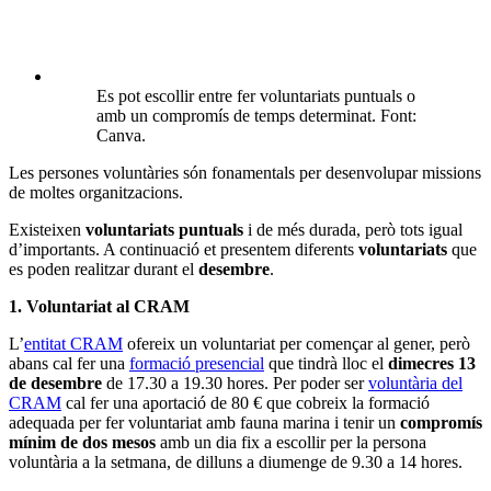
Es pot escollir entre fer voluntariats puntuals o
amb un compromís de temps determinat. Font:
Canva.
Les persones voluntàries són fonamentals per desenvolupar missions
de moltes organitzacions.
Existeixen
voluntariats puntuals
i de més durada, però tots igual
d’importants. A continuació et presentem diferents
voluntariats
que
es poden realitzar durant el
desembre
.
1. Voluntariat al CRAM
L’
entitat CRAM
ofereix un voluntariat per començar al gener, però
abans cal fer una
formació presencial
que tindrà lloc el
dimecres 13
de desembre
de 17.30 a 19.30 hores. Per poder ser
voluntària del
CRAM
cal fer una aportació de 80 € que cobreix la formació
adequada per fer voluntariat amb fauna marina i tenir un
compromís
mínim de dos mesos
amb un dia fix a escollir per la persona
voluntària a la setmana, de dilluns a diumenge de 9.30 a 14 hores.