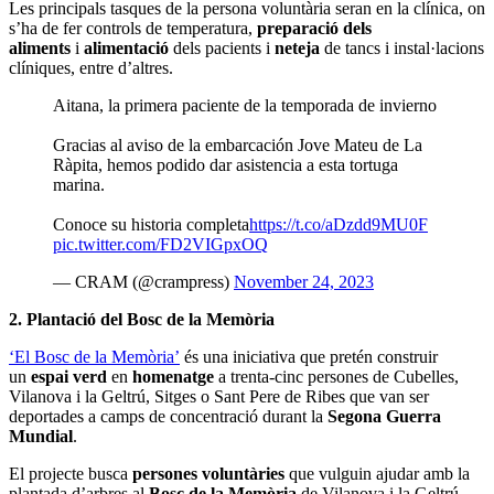
Les principals tasques de la persona voluntària seran en la clínica, on
s’ha de fer controls de temperatura,
preparació dels
aliments
i
alimentació
dels pacients i
neteja
de tancs i instal·lacions
clíniques, entre d’altres.
Aitana, la primera paciente de la temporada de invierno
Gracias al aviso de la embarcación Jove Mateu de La
Ràpita, hemos podido dar asistencia a esta tortuga
marina.
Conoce su historia completa
https://t.co/aDzdd9MU0F
pic.twitter.com/FD2VIGpxOQ
— CRAM (@crampress)
November 24, 2023
2. Plantació del Bosc de la Memòria
‘El Bosc de la Memòria’
és una iniciativa que pretén construir
un
espai verd
en
homenatge
a trenta-cinc persones de Cubelles,
Vilanova i la Geltrú, Sitges o Sant Pere de Ribes que van ser
deportades a camps de concentració durant la
Segona Guerra
Mundial
.
El projecte busca
persones voluntàries
que vulguin ajudar amb la
plantada d’arbres al
Bosc de la Memòria
de Vilanova i la Geltrú