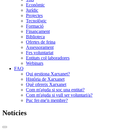
Econòmic
Jurídic
Projectes
Tecnològic
Formació
Finançament
Biblioteca
Ofertes de feina
Assessorament
Fes voluntariat
Entitats col·laboradores
Webinars
FAQ
Qui gestiona Xarxanet?
Història de Xarxanet
Què ofereix Xarxanet
Com m'ajuda si soc una entitat?
Com m'ajuda si vull ser voluntari/a?
Puc fer-me'n membre?
Notícies
Commutador