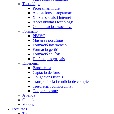
Tecnològic
Programari lliure
Aplicacions i programari
Xarxes socials i Internet
Accessibilitat i tecnologia
Comunicació associativa
Formació
PFAVC
Màsters i postgraus
Formació intervenció
Formació gestió
Formació en línia
Dinàmiques grupals
Econòmic
Banca ètica
Captació de fons
Obligacions fiscals
Transparència i rendició de comptes
Tresoreria i comptabilitat
Cooperativisme
Agenda
Opinió
Vídeos
Recursos
Tots