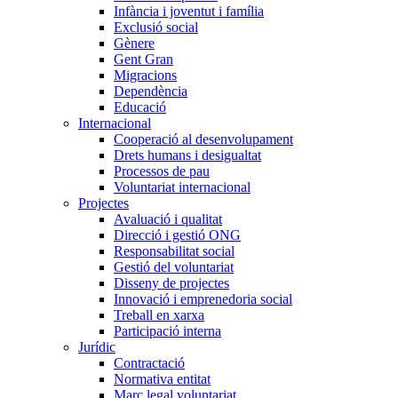
Infància i joventut i família
Exclusió social
Gènere
Gent Gran
Migracions
Dependència
Educació
Internacional
Cooperació al desenvolupament
Drets humans i desigualtat
Processos de pau
Voluntariat internacional
Projectes
Avaluació i qualitat
Direcció i gestió ONG
Responsabilitat social
Gestió del voluntariat
Disseny de projectes
Innovació i emprenedoria social
Treball en xarxa
Participació interna
Jurídic
Contractació
Normativa entitat
Marc legal voluntariat