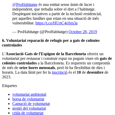
@ProHabitatge
és una entitat sense ànim de lucre i
independent, que treballa sobre el dret a l’habitatge.
Desplegant iniciatives a partir de la inclusió residencial,
per aquelles famílies que estan en una situació de més
vulnerabilitat.
https://t.co/HUnC4oSm3a
— ProHabitatge (@ProHabitatge)
October 28, 2019
6. Voluntariat reparació de refugis per a gats de colònies
controlades
L’
Associació Gats de l'Espigon de la Barceloneta
ofereix un
voluntariat per restaurar i construir espai on puguin viure els
gats de
colònies controlades
a la Barceloneta. Es requereix un compromís
de més de
setze hores mensuals
, però hi ha flexibilitat de dies i
horaris. La data límit per fer la
inscripció
és el
10
de
desembre
de
2023.
Etiquetes
voluntariat ambiental
borsa de voluntariat
Captació de voluntariat
gestió del voluntariat
crida de voluntariat