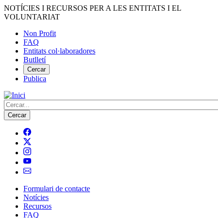
Vés
NOTÍCIES I RECURSOS PER A LES ENTITATS I EL
al
VOLUNTARIAT
contingut
Non Profit
FAQ
Menú
Entitats col·laboradores
del
Butlletí
compte
Cercar
Publica
d'usuari
Cerca
Formulari de contacte
Notícies
Navegació
Recursos
principal
FAQ