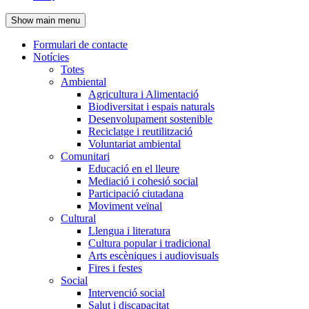
de
Show main menu
l'encapçalament
Formulari de contacte
Notícies
Navegació
Totes
principal
Ambiental
Agricultura i Alimentació
Biodiversitat i espais naturals
Desenvolupament sostenible
Reciclatge i reutilització
Voluntariat ambiental
Comunitari
Educació en el lleure
Mediació i cohesió social
Participació ciutadana
Moviment veïnal
Cultural
Llengua i literatura
Cultura popular i tradicional
Arts escèniques i audiovisuals
Fires i festes
Social
Intervenció social
Salut i discapacitat