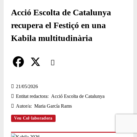
Acció Escolta de Catalunya
recupera el Festiçó en una
Kabila multitudinària
Comparteix
Compartir en altres xarxes socials
F
X
a
21/05/2026
Entitat redactora
Acció Escolta de Catalunya
c
Autor/a
Maria García Rams
e
b
Veu Col·laboradora
o