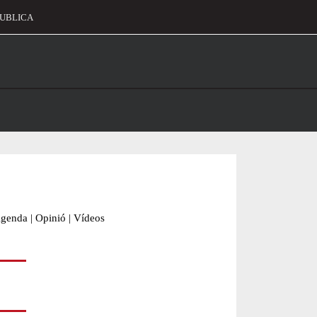
UBLICA
alament
genda
|
Opinió
|
Vídeos