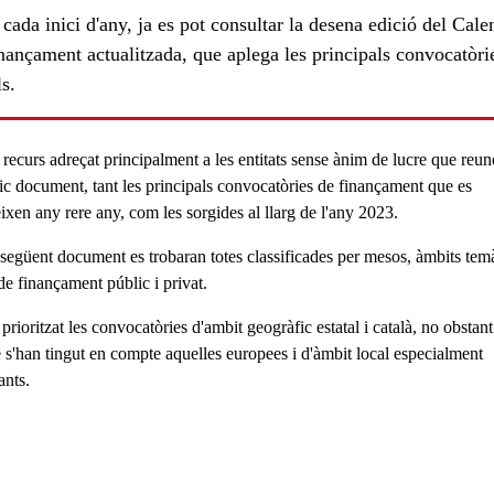
ada inici d'any, ja es pot consultar la desena edició del Cale
nançament actualitzada, que aplega les principals convocatòri
ls.
 recurs adreçat principalment a les entitats sense ànim de lucre que reun
ic document, tant les
principals convocatòries de finançament
que es
ixen any rere any, com les sorgides al llarg de l'any 2023.
 següent document es trobaran totes classificades per mesos, àmbits temà
ls
de finançament públic i privat.
prioritzat les convocatòries d'ambit geogràfic estatal i català, no obstant
 s'han tingut en compte aquelles europees i d'àmbit local especialment
ants.