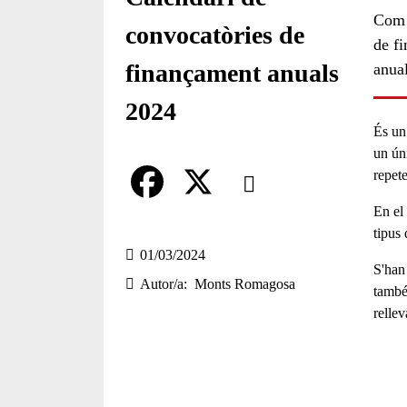
Com c
convocatòries de
de fi
finançament anuals
anua
2024
És un
un ún
Comparteix
repete
En el
Compartir en altres xarxes socia
F
X
tipus 
a
01/03/2024
S'han 
Autor/a
Monts Romagosa
c
també
rellev
e
b
o