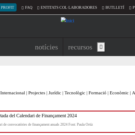
 del compte d'usuari
 PROFIT
FAQ
ENTITATS COL·LABORADORES
BUTLLETÍ
P
Navegació principal de l'encapç
notícies
recursos
Show main menu
Internacional
|
Projectes
|
Jurídic
|
Tecnològic
|
Formació
|
Econòmic
|
A
ri de convocatòries de finançament anuals 2024 Font: Paula Ortíz