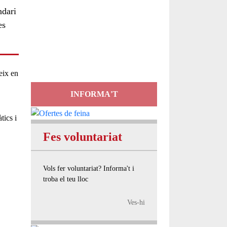
ndari
Servei
es
d'Assessorament
gratuït per a entitats
eix en
INFORMA'T
tics i
Fes voluntariat
Vols fer voluntariat? Informa't i
troba el teu lloc
Ves-hi