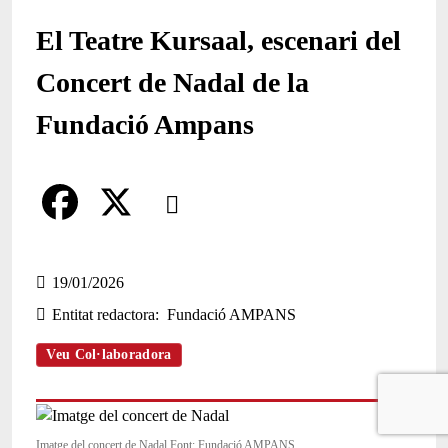
El Teatre Kursaal, escenari del
Concert de Nadal de la
Fundació Ampans
Comparteix
Compartir en altres xarxes socials
F
X
a
19/01/2026
Entitat redactora
Fundació AMPANS
c
e
Veu Col·laboradora
b
o
Imatge del concert de Nadal Font: Fundació AMPANS