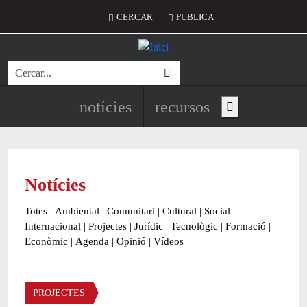
Vés al contingut
Menú del compte d'usuari
CERCAR
PUBLICA
Cerca
Navegació principal de l'encapç
notícies
recursos
Show main menu
Notícies
Totes
|
Ambiental
|
Comunitari
|
Cultural
|
Social
|
Internacional
|
Projectes
|
Jurídic
|
Tecnològic
|
Formació
|
Econòmic
|
Agenda
|
Opinió
|
Vídeos
Àmbit de la notícia
PROJECTES