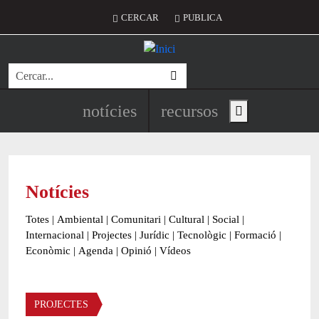
Vés al contingut
Menú del compte d'usuari
CERCAR
PUBLICA
Cerca
Navegació principal de l'encapç
notícies
recursos
Show main menu
Notícies
Totes
|
Ambiental
|
Comunitari
|
Cultural
|
Social
|
Internacional
|
Projectes
|
Jurídic
|
Tecnològic
|
Formació
|
Econòmic
|
Agenda
|
Opinió
|
Vídeos
Àmbit de la notícia
PROJECTES