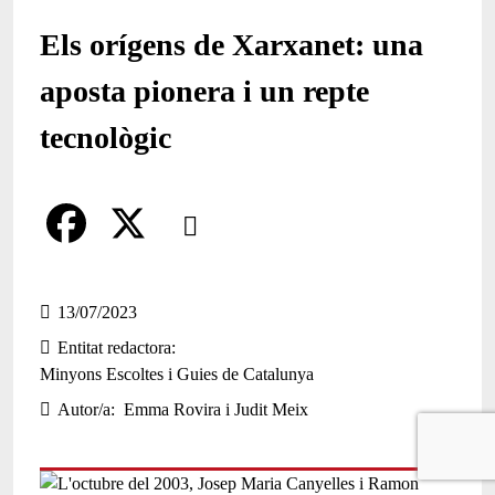
Els orígens de Xarxanet: una
aposta pionera i un repte
tecnològic
Comparteix
Compartir en altres xarxes socials
F
X
a
13/07/2023
Entitat redactora
c
Minyons Escoltes i Guies de Catalunya
e
Autor/a
Emma Rovira i Judit Meix
b
o