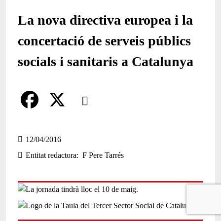
La nova directiva europea i la
concertació de serveis públics
socials i sanitaris a Catalunya
Comparteix
Compartir en altres xarxes socials
F
X
a
12/04/2016
Entitat redactora
F Pere Tarrés
c
e
b
o