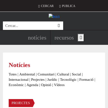
Vés al contingut
Menú del compte d'usuari
CERCAR
PUBLICA
Cerca
Navegació principal de l'encapç
notícies
recursos
Show main menu
Notícies
Totes
|
Ambiental
|
Comunitari
|
Cultural
|
Social
|
Internacional
|
Projectes
|
Jurídic
|
Tecnològic
|
Formació
|
Econòmic
|
Agenda
|
Opinió
|
Vídeos
Àmbit de la notícia
PROJECTES