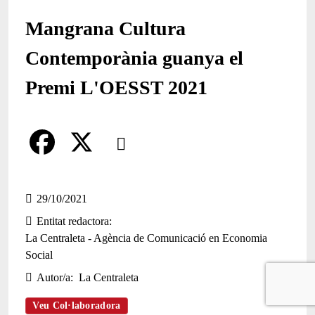
Mangrana Cultura
Contemporània guanya el
Premi L'OESST 2021
Comparteix
Compartir en altres xarxes socials
F
X
a
29/10/2021
Entitat redactora
c
La Centraleta - Agència de Comunicació en Economia
e
Social
b
Autor/a
La Centraleta
o
Veu Col·laboradora