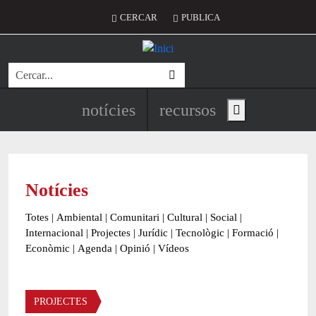
Vés al contingut
Menú del compte d'usuari
CERCAR
PUBLICA
Cerca
Navegació principal de l'encapç
notícies
recursos
Show main menu
Notícies
Totes
|
Ambiental
|
Comunitari
|
Cultural
|
Social
|
Internacional
|
Projectes
|
Jurídic
|
Tecnològic
|
Formació
|
Econòmic
|
Agenda
|
Opinió
|
Vídeos
Àmbit de la notícia
PROJECTES