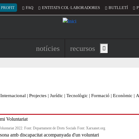
 del compte d'usuari
 PROFIT
FAQ
ENTITATS COL·LABORADORES
BUTLLETÍ
P
Navegació principal de l'encapç
notícies
recursos
Show main menu
Internacional
|
Projectes
|
Jurídic
|
Tecnològic
|
Formació
|
Econòmic
|
A
oluntariat 2022. Font: Departament de Drets Socials Font: Xarxanet.org