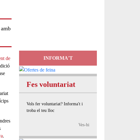
Servei
d'Assessorament
t amb
gratuït per a entitats
INFORMA'T
nt de
dició
nse
Fes voluntariat
ariat
ícips
Vols fer voluntariat? Informa't i
troba el teu lloc
endres
Ves-hi
s
ya
.