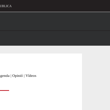
UBLICA
alament
genda
|
Opinió
|
Vídeos