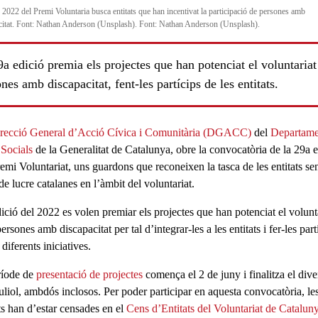
ó 2022 del Premi Voluntaria busca entitats que han incentivat la participació de persones amb
citat. Font: Nathan Anderson (Unsplash). Font: Nathan Anderson (Unsplash).
a edició premia els projectes que han potenciat el voluntaria
nes amb discapacitat, fent-les partícips de les entitats.
recció General d’Acció Cívica i Comunitària (DGACC)
del
Departame
 Socials
de la Generalitat de Catalunya, obre la convocatòria de la
29a e
emi Voluntariat
, uns guardons que reconeixen la tasca de les
entitats se
ls
de lucre
catalanes en l’àmbit del
voluntariat
.
dició del 2022 es volen premiar els projectes que han potenciat el
volunt
rsones amb discapacitat per tal d’integrar-les a les entitats i fer-les part
 diferents iniciatives.
ríode de
presentació de projectes
comença el 2 de juny i
finalitza el div
uliol
, ambdós inclosos. Per poder participar en aquesta convocatòria, le
ts han d’estar censades en el
Cens d’Entitats del Voluntariat de Catalun