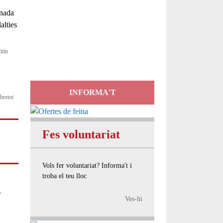
Servei
d'Assessorament
gratuït per a entitats
itin
INFORMA'T
bretot
Fes voluntariat
Vols fer voluntariat? Informa't i
troba el teu lloc
r
Ves-hi