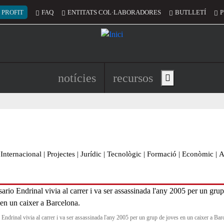
 del compte d'usuari
 PROFIT
FAQ
ENTITATS COL·LABORADORES
BUTLLETÍ
P
Navegació principal de l'encapç
notícies
recursos
Show main menu
Internacional
|
Projectes
|
Jurídic
|
Tecnològic
|
Formació
|
Econòmic
|
A
 Endrinal vivia al carrer i va ser assassinada l'any 2005 per un grup de joves en un caixer a Bar