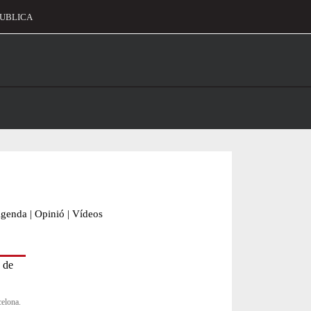
UBLICA
alament
genda
|
Opinió
|
Vídeos
celona.