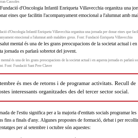
rran Cassoles
ació d'Oncologia Infantil Enriqueta Villavecchia organitza una jornada per donar eines que facil
anyament emocional a l'alumnat amb malalties greus. Font: Fundació Enriqueta Villavecchia
 mental és una de les grans preocupacions de la societat actual i en aquesta jornada es parlarà so
ent. Font: Fundació Sant Pere Claver
ls
tembre és mes de retorns i de programar activitats. Recull de
stes interessants organitzades des del tercer sector social.
nada de l'estiu significa per a la majoria d'
entitats socials
programar les
s fins a finals d'any
. Algunes propostes de
formació
,
debat
i per
recolli
entatges
per al setembre i octubre són aquestes: