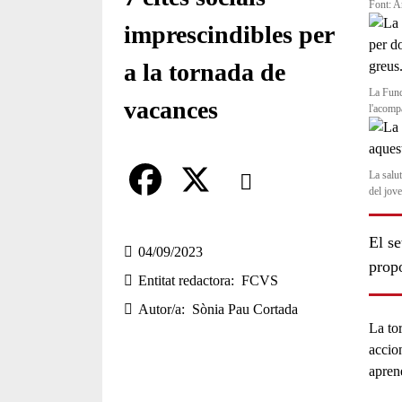
Font: A
imprescindibles per
a la tornada de
La Fund
vacances
l'acomp
Comparteix
La salut
del jov
Compartir en altres xarxes socia
F
X
El se
a
04/09/2023
propo
Entitat redactora
FCVS
c
Autor/a
Sònia Pau Cortada
e
La tor
b
accion
apren
o