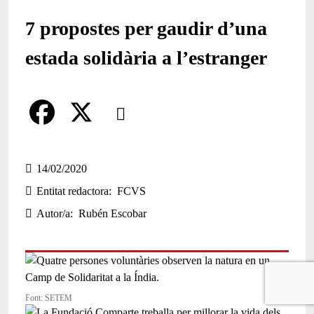
7 propostes per gaudir d’una
estada solidària a l’estranger
Comparteix
Compartir en altres xarxes socials
F
X
a
14/02/2020
Entitat redactora
FCVS
c
Autor/a
Rubén Escobar
e
b
o
o
Font: SETEM