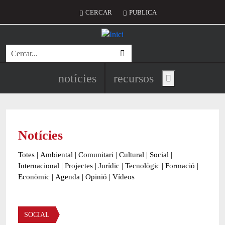
Vés al contingut
Menú del compte d'usuari
CERCAR
PUBLICA
Cerca
Navegació principal de l'encapç
notícies
recursos
Show main menu
Notícies
Totes
|
Ambiental
|
Comunitari
|
Cultural
|
Social
|
Internacional
|
Projectes
|
Jurídic
|
Tecnològic
|
Formació
|
Econòmic
|
Agenda
|
Opinió
|
Vídeos
Àmbit de la notícia
SOCIAL