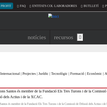
 del compte d'usuari
 PROFIT
FAQ
ENTITATS COL·LABORADORES
BUTLLETÍ
P
Navegació principal de l'encapç
notícies
recursos
Show main menu
Internacional
|
Projectes
|
Jurídic
|
Tecnològic
|
Formació
|
Econòmic
|
A
Santos és membre de la Fundació Els Tres Turons i de la Comissió de Difusió dels Actius i de 