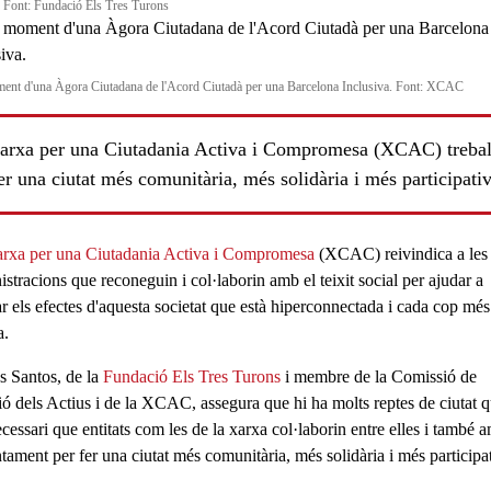
Font: Fundació Els Tres Turons
nt d'una Àgora Ciutadana de l'Acord Ciutadà per una Barcelona Inclusiva. Font: XCAC
arxa per una Ciutadania Activa i Compromesa (XCAC) trebal
er una ciutat més comunitària, més solidària i més participativ
rxa per una Ciutadania Activa i Compromesa
(
XCAC
) reivindica a les
istracions que reconeguin i col·laborin amb el
teixit social
per ajudar a
r els efectes d'aquesta
societat
que està
hiperconnectada i cada cop més
a
.
ls
s Santos, de la
Fundació Els Tres Turons
i membre de la Comissió de
ó dels Actius i de la
XCAC
, assegura que hi ha molts reptes de ciutat 
cessari que entitats com les de la xarxa col·laborin entre elles i també 
ntament per
fer una ciutat més comunitària
, més
solidària
i més
participa