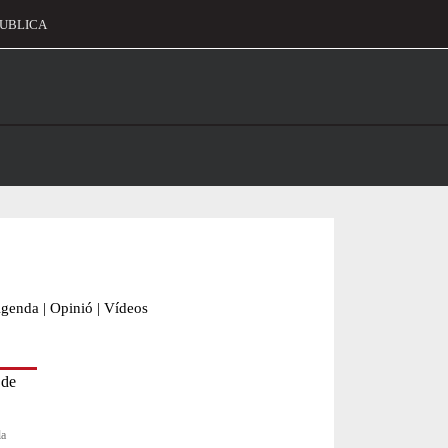
UBLICA
alament
genda
|
Opinió
|
Vídeos
la