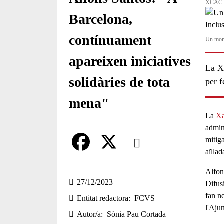
XCAC. 
Barcelona,
contínuament
Un mome
apareixen iniciatives
La X
solidàries de tota
per f
mena"
La
Xa
admin
Comparteix
mitiga
aïllad
Compartir en altres xarxes socia
F
X
Alfon
a
27/12/2023
Difusi
fan ne
Entitat redactora
FCVS
c
l'Aju
Autor/a
Sònia Pau Cortada
e