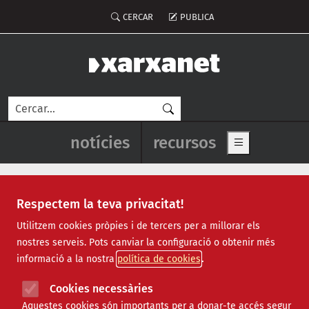
Vés al contingut
Menú del compte d'usuari
CERCAR
PUBLICA
Cerca
Navegació principal de l'enca
notícies
recursos
Show main me
Respectem la teva privacitat!
Notícies
Utilitzem cookies pròpies i de tercers per a millorar els
nostres serveis. Pots canviar la configuració o obtenir més
Totes
|
Ambiental
|
Comunitari
|
Cultural
|
Social
|
informació a la nostra
política de cookies
Internacional
|
Projectes
|
Jurídic
|
Tecnològic
|
Formació
|
Econòmic
|
Agenda
|
Opinió
|
Vídeos
Cookies necessàries
Aquestes cookies són importants per a donar-te accés segur