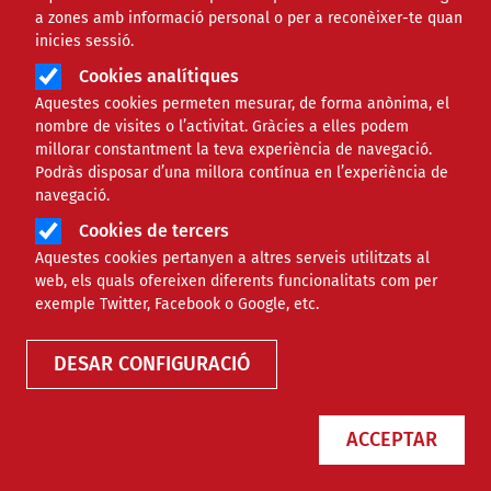
a zones amb informació personal o per a reconèixer-te quan
Àmbit de la notícia
SOCIAL
inicies sessió.
Cookies analítiques
Arantxa de Lara: "El
Aquestes cookies permeten mesurar, de forma anònima, el
nombre de visites o l’activitat. Gràcies a elles podem
voluntariat és una eina per a
millorar constantment la teva experiència de navegació.
Podràs disposar d’una millora contínua en l’experiència de
créixer i veure altres realitats
navegació.
Cookies de tercers
que de vegades no veiem"
Aquestes cookies pertanyen a altres serveis utilitzats al
web, els quals ofereixen diferents funcionalitats com per
Comparteix
exemple Twitter, Facebook o Google, etc.
DESAR CONFIGURACIÓ
Compartir en altres xarxes socials
F
X
a
17/07/2020
ACCEPTAR
Entitat redactora
c
Minyons Escoltes i Guies de Catalunya
e