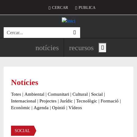
Vés al contingut
Menú del compte d'usuari
CERCAR
PUBLICA
Cerca
Navegació principal de l'encapç
notícies
recursos
Show main menu
Notícies
Totes
|
Ambiental
|
Comunitari
|
Cultural
|
Social
|
Internacional
|
Projectes
|
Jurídic
|
Tecnològic
|
Formació
|
Econòmic
|
Agenda
|
Opinió
|
Vídeos
Àmbit de la notícia
SOCIAL