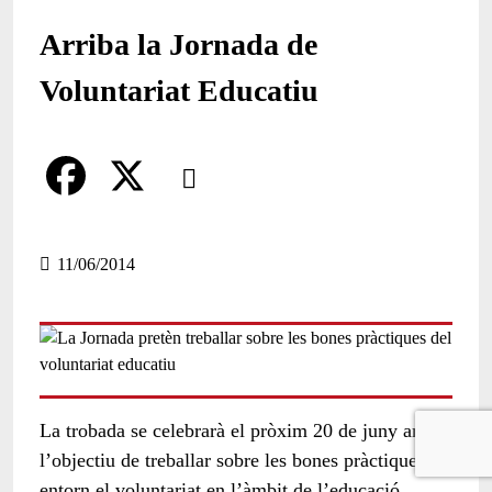
Arriba la Jornada de
Voluntariat Educatiu
Comparteix
Compartir en altres xarxes socials
F
X
a
11/06/2014
c
e
b
o
La trobada se celebrarà el pròxim 20 de juny amb
o
l’objectiu de treballar sobre les bones pràctiques
entorn el voluntariat en l’àmbit de l’educació