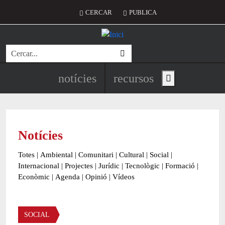
Vés al contingut
Menú del compte d'usuari
CERCAR
PUBLICA
Cerca
Navegació principal de l'encapç
notícies
recursos
Show main menu
Notícies
Totes
|
Ambiental
|
Comunitari
|
Cultural
|
Social
|
Internacional
|
Projectes
|
Jurídic
|
Tecnològic
|
Formació
|
Econòmic
|
Agenda
|
Opinió
|
Vídeos
Àmbit de la notícia
SOCIAL