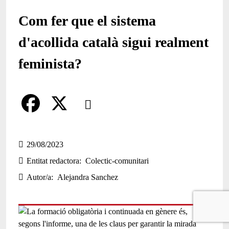
Com fer que el sistema
d'acollida català sigui realment
feminista?
Comparteix
Compartir en altres xarxes socials
F
X
a
29/08/2023
Entitat redactora
Colectic-comunitari
c
Autor/a
Alejandra Sanchez
e
b
o