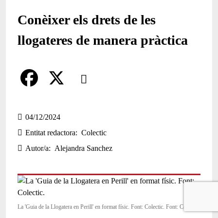
Conèixer els drets de les
llogateres de manera pràctica
Comparteix
Compartir en altres xarxes socials
F
X
a
04/12/2024
Entitat redactora
Colectic
c
Autor/a
Alejandra Sanchez
e
b
o
o
La 'Guia de la Llogatera en Perill' en format físic. Font: Colectic. Font: Colectic