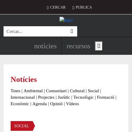
Vés al contingut
Menú del compte d'usuari
CERCAR
PUBLICA
Cerca
Navegació principal de l'encapç
notícies
recursos
Show main menu
Notícies
Totes
|
Ambiental
|
Comunitari
|
Cultural
|
Social
|
Internacional
|
Projectes
|
Jurídic
|
Tecnològic
|
Formació
|
Econòmic
|
Agenda
|
Opinió
|
Vídeos
Àmbit de la notícia
SOCIAL