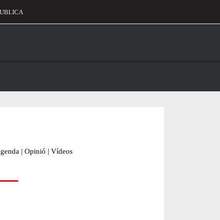
UBLICA
alament
genda
|
Opinió
|
Vídeos