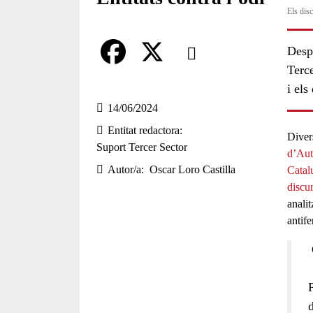
Els dis
Comparteix
Despr
Terce
Compartir en altres xarxes socia
F
X
i els
a
14/06/2024
Entitat redactora
c
Diver
Suport Tercer Sector
d’Aut
e
Autor/a
Oscar Loro Castilla
Catal
b
discur
anali
o
antif
o
k