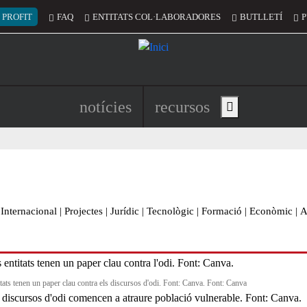
 del compte d'usuari
 PROFIT
FAQ
ENTITATS COL·LABORADORES
BUTLLETÍ
P
Navegació principal de l'encapç
notícies
recursos
Show main menu
Internacional
|
Projectes
|
Jurídic
|
Tecnològic
|
Formació
|
Econòmic
|
A
itats tenen un paper clau contra els discursos d'odi. Font: Canva. Font: Canva