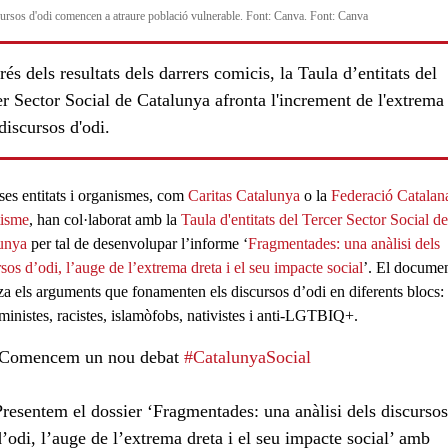
cursos d'odi comencen a atraure població vulnerable. Font: Canva. Font: Canva
és dels resultats dels darrers comicis, la Taula d’entitats del
r Sector Social de Catalunya afronta l'increment de l'extrema
ls
 discursos d'odi.
ses entitats i organismes, com
Caritas Catalunya
o la
Federació Catalan
isme
, han col·laborat amb la
Taula d'entitats del Tercer Sector Social de
unya
per tal de desenvolupar l’informe ‘
Fragmentades: una anàlisi dels
sos d’odi, l’auge de l’extrema dreta i el seu impacte social
’. El docume
tza els arguments que fonamenten els discursos d’odi en diferents blocs:
eministes, racistes, islamòfobs, nativistes i anti-LGTBIQ+.
Comencem un nou debat
#CatalunyaSocial
Presentem el dossier ‘Fragmentades: una anàlisi dels discurso
d’odi, l’auge de l’extrema dreta i el seu impacte social’ amb