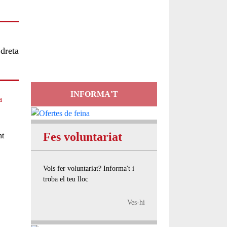
Servei
d'Assessorament
 dreta
gratuït per a entitats
INFORMA'T
a
Fes voluntariat
nt
Vols fer voluntariat? Informa't i
troba el teu lloc
Ves-hi
s