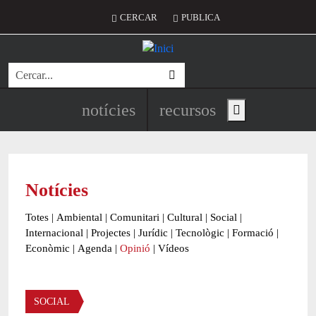
Vés al contingut
Menú del compte d'usuari
CERCAR
PUBLICA
Cerca
Navegació principal de l'encapç
notícies
recursos
Show main menu
Notícies
Totes
|
Ambiental
|
Comunitari
|
Cultural
|
Social
|
Internacional
|
Projectes
|
Jurídic
|
Tecnològic
|
Formació
|
Econòmic
|
Agenda
|
Opinió
|
Vídeos
Àmbit de la notícia
SOCIAL