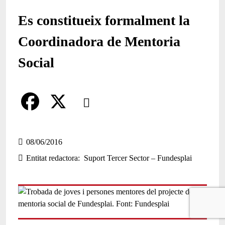
Es constitueix formalment la
Coordinadora de Mentoria
Social
Comparteix
Compartir en altres xarxes socials
F
X
a
08/06/2016
Entitat redactora
Suport Tercer Sector – Fundesplai
c
e
b
o