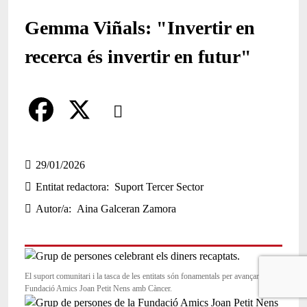
Gemma Viñals: "Invertir en
recerca és invertir en futur"
Comparteix
Compartir en altres xarxes socials
F
X
a
29/01/2026
Entitat redactora
Suport Tercer Sector
c
Autor/a
Aina Galceran Zamora
e
b
o
El suport comunitari i la tasca de les entitats són fonamentals per avançar. Font:
o
Fundació Amics Joan Petit Nens amb Càncer.