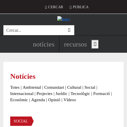
Vés al contingut
Menú del compte d'usuari
CERCAR
PUBLICA
Cerca
Navegació principal de l'encapç
notícies
recursos
Show main menu
Notícies
Totes
|
Ambiental
|
Comunitari
|
Cultural
|
Social
|
Internacional
|
Projectes
|
Jurídic
|
Tecnològic
|
Formació
|
Econòmic
|
Agenda
|
Opinió
|
Vídeos
Àmbit de la notícia
SOCIAL