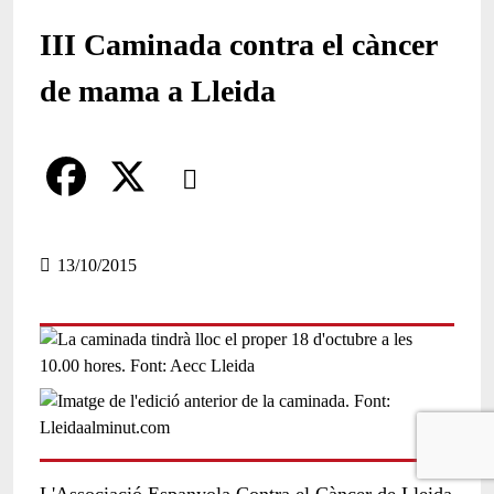
III Caminada contra el càncer
de mama a Lleida
Comparteix
Compartir en altres xarxes socials
F
X
a
13/10/2015
c
e
b
o
o