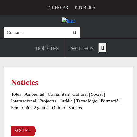
Vés al contingut
Menú del compte d'usuari
CERCAR
PUBLICA
Cerca
Navegació principal de l'encapç
notícies
recursos
Show main menu
Notícies
Totes
|
Ambiental
|
Comunitari
|
Cultural
|
Social
|
Internacional
|
Projectes
|
Jurídic
|
Tecnològic
|
Formació
|
Econòmic
|
Agenda
|
Opinió
|
Vídeos
Àmbit de la notícia
SOCIAL