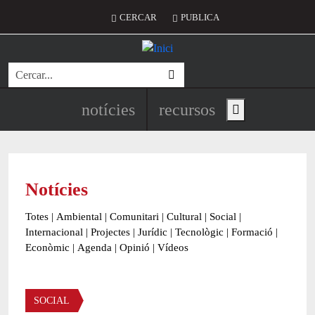
Vés al contingut
Menú del compte d'usuari
CERCAR
PUBLICA
Cerca
Navegació principal de l'encapç
notícies
recursos
Show main menu
Notícies
Totes
|
Ambiental
|
Comunitari
|
Cultural
|
Social
|
Internacional
|
Projectes
|
Jurídic
|
Tecnològic
|
Formació
|
Econòmic
|
Agenda
|
Opinió
|
Vídeos
Àmbit de la notícia
SOCIAL