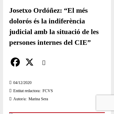
Josetxo Ordóñez: “El més
dolorós és la indiferència
judicial amb la situació de les
persones internes del CIE”
Comparteix
Compartir en altres xarxes socials
F
X
a
04/12/2020
Entitat redactora
FCVS
c
Autor/a
Marina Sera
e
b