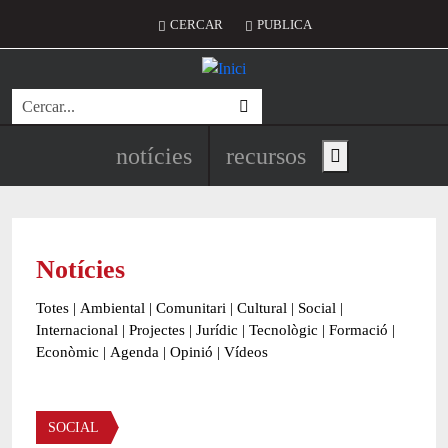
Vés al contingut
Menú del compte d'usuari
CERCAR
PUBLICA
Cerca
Navegació principal de l'encapç
notícies
recursos
Show main menu
Notícies
Totes
|
Ambiental
|
Comunitari
|
Cultural
|
Social
|
Internacional
|
Projectes
|
Jurídic
|
Tecnològic
|
Formació
|
Econòmic
|
Agenda
|
Opinió
|
Vídeos
Àmbit de la notícia
SOCIAL