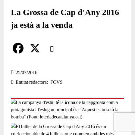
La Grossa de Cap d'Any 2016
ja està a la venda
Comparteix
Compartir en altres xarxes socials
F
X
a
25/07/2016
Entitat redactora
FCVS
c
e
b
o
o