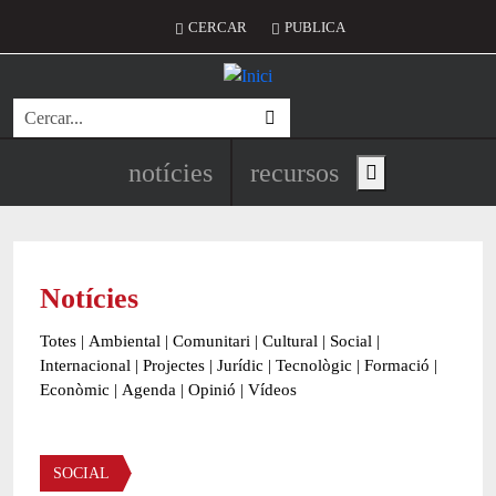
Vés al contingut
Menú del compte d'usuari
CERCAR
PUBLICA
Cerca
Navegació principal de l'encapç
notícies
recursos
Show main menu
Notícies
Totes
|
Ambiental
|
Comunitari
|
Cultural
|
Social
|
Internacional
|
Projectes
|
Jurídic
|
Tecnològic
|
Formació
|
Econòmic
|
Agenda
|
Opinió
|
Vídeos
Àmbit de la notícia
SOCIAL