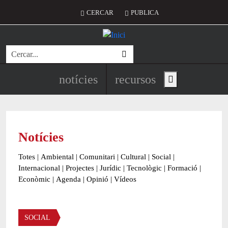
Vés al contingut
Menú del compte d'usuari
CERCAR
PUBLICA
Cerca
Navegació principal de l'encapç
notícies
recursos
Show main menu
Notícies
Totes
|
Ambiental
|
Comunitari
|
Cultural
|
Social
|
Internacional
|
Projectes
|
Jurídic
|
Tecnològic
|
Formació
|
Econòmic
|
Agenda
|
Opinió
|
Vídeos
Àmbit de la notícia
SOCIAL