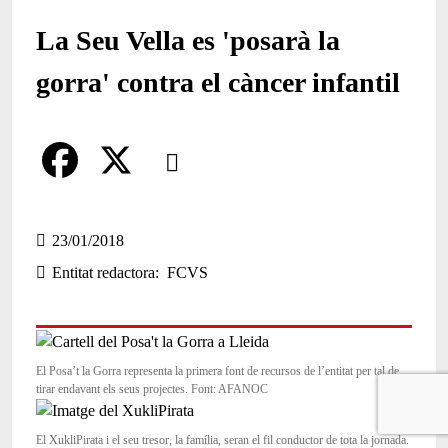
La Seu Vella es 'posarà la
gorra' contra el càncer infantil
Comparteix
Compartir en altres xarxes socials
F
X
a
23/01/2018
Entitat redactora
FCVS
c
e
b
El Posa’t la Gorra representa la primera font de recursos de l’entitat per tal de
o
tirar endavant els seus projectes. Font: AFANOC
o
El XukliPirata i el seu tresor, la família, seran el fil conductor de tota la jornada.