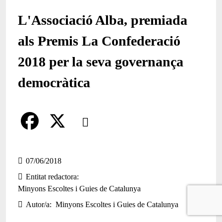
L'Associació Alba, premiada
als Premis La Confederació
2018 per la seva governança
democràtica
Comparteix
Compartir en altres xarxes socials
F
X
a
07/06/2018
Entitat redactora
c
Minyons Escoltes i Guies de Catalunya
e
Autor/a
Minyons Escoltes i Guies de Catalunya
b