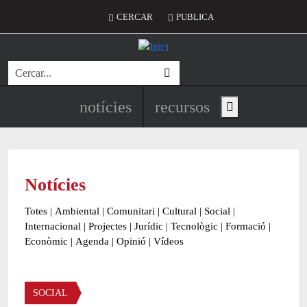
Vés al contingut
Menú del compte d'usuari
CERCAR
PUBLICA
Cerca
Navegació principal de l'encapç
notícies
recursos
Show main menu
Notícies
Totes
|
Ambiental
|
Comunitari
|
Cultural
|
Social
|
Internacional
|
Projectes
|
Jurídic
|
Tecnològic
|
Formació
|
Econòmic
|
Agenda
|
Opinió
|
Vídeos
Àmbit de la notícia
SOCIAL