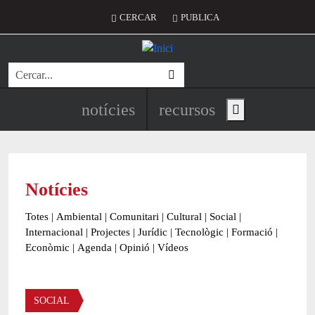
Vés al contingut
Menú del compte d'usuari
CERCAR
PUBLICA
Cerca
Navegació principal de l'encapç
notícies
recursos
Show main menu
Notícies
Totes
|
Ambiental
|
Comunitari
|
Cultural
|
Social
|
Internacional
|
Projectes
|
Jurídic
|
Tecnològic
|
Formació
|
Econòmic
|
Agenda
|
Opinió
|
Vídeos
Àmbit de la notícia
SOCIAL