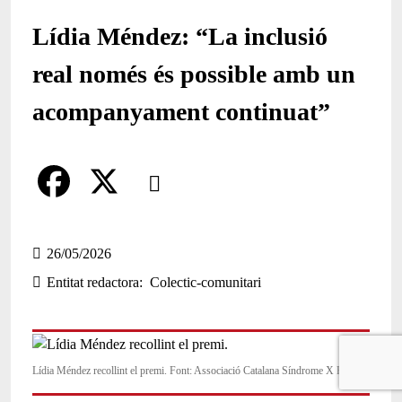
Lídia Méndez: “La inclusió
real només és possible amb un
acompanyament continuat”
Comparteix
Compartir en altres xarxes socials
F
X
a
26/05/2026
Entitat redactora
Colectic-comunitari
c
e
b
Lídia Méndez recollint el premi. Font: Associació Catalana Síndrome X Fràgil
o