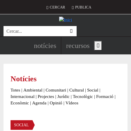
Vés al contingut
Menú del compte d'usuari
CERCAR
PUBLICA
Cerca
Navegació principal de l'encapç
notícies
recursos
Show main menu
Notícies
Totes
|
Ambiental
|
Comunitari
|
Cultural
|
Social
|
Internacional
|
Projectes
|
Jurídic
|
Tecnològic
|
Formació
|
Econòmic
|
Agenda
|
Opinió
|
Vídeos
Àmbit de la notícia
SOCIAL