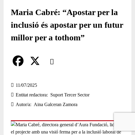
Maria Cabré: “Apostar per la
inclusió és apostar per un futur
millor per a tothom”
Comparteix
Compartir en altres xarxes socials
F
X
a
11/07/2025
Entitat redactora
Suport Tercer Sector
c
Autor/a
Aina Galceran Zamora
e
b
o