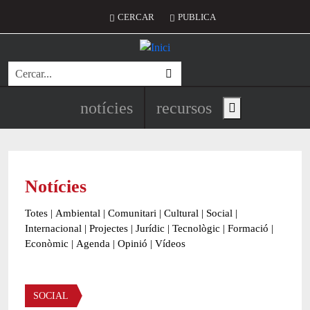
Vés al contingut
Menú del compte d'usuari
CERCAR
PUBLICA
Cerca
Navegació principal de l'encapç
notícies
recursos
Show main menu
Notícies
Totes
|
Ambiental
|
Comunitari
|
Cultural
|
Social
|
Internacional
|
Projectes
|
Jurídic
|
Tecnològic
|
Formació
|
Econòmic
|
Agenda
|
Opinió
|
Vídeos
Àmbit de la notícia
SOCIAL