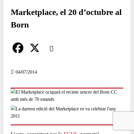
Marketplace, el 20 d’octubre al
Born
Comparteix
Compartir en altres xarxes socials
F
X
a
04/07/2014
c
e
b
o
o