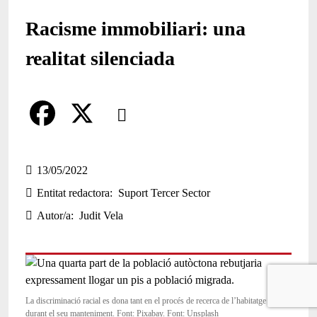
Racisme immobiliari: una
realitat silenciada
Comparteix
Compartir en altres xarxes socials
F
X
a
13/05/2022
Entitat redactora
Suport Tercer Sector
c
Autor/a
Judit Vela
e
b
o
o
La discriminació racial es dona tant en el procés de recerca de l’habitatge com
durant el seu manteniment. Font: Pixabay. Font: Unsplash