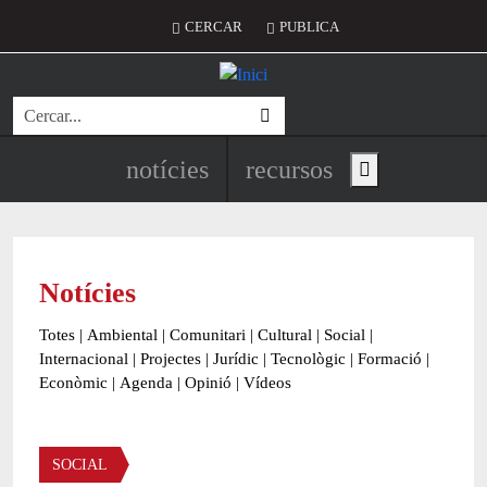
Vés al contingut
Menú del compte d'usuari
CERCAR
PUBLICA
Cerca
Navegació principal de l'encapç
notícies
recursos
Show main menu
Notícies
Totes
|
Ambiental
|
Comunitari
|
Cultural
|
Social
|
Internacional
|
Projectes
|
Jurídic
|
Tecnològic
|
Formació
|
Econòmic
|
Agenda
|
Opinió
|
Vídeos
Àmbit de la notícia
SOCIAL