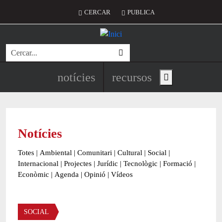
Vés al contingut
Menú del compte d'usuari
CERCAR
PUBLICA
Cerca
Navegació principal de l'encapç
notícies
recursos
Show main menu
Notícies
Totes
|
Ambiental
|
Comunitari
|
Cultural
|
Social
|
Internacional
|
Projectes
|
Jurídic
|
Tecnològic
|
Formació
|
Econòmic
|
Agenda
|
Opinió
|
Vídeos
Àmbit de la notícia
SOCIAL