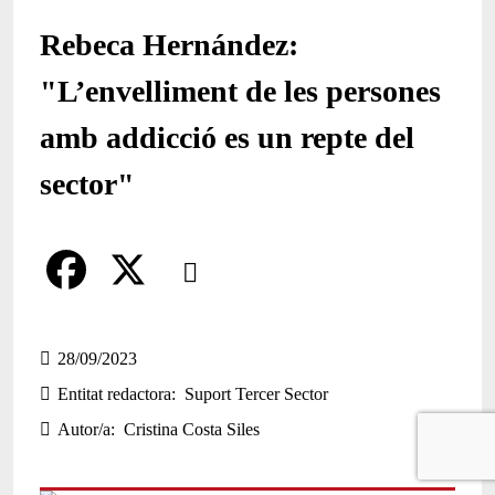
Rebeca Hernández:
"L’envelliment de les persones
amb addicció es un repte del
sector"
Comparteix
Compartir en altres xarxes socials
F
X
a
28/09/2023
Entitat redactora
Suport Tercer Sector
c
Autor/a
Cristina Costa Siles
e
b