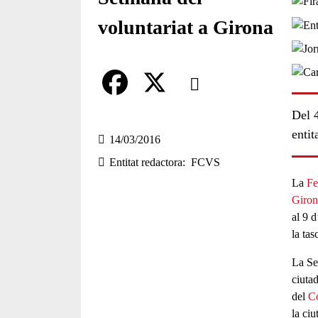
voluntariat a Girona
Comparteix
Compartir en altres xarxes socia
F
X
Del 4
entit
a
14/03/2016
Entitat redactora
FCVS
c
La
Fe
e
Giron
b
al 9 d
la tas
o
La Se
o
ciuta
k
del
Co
la ciu