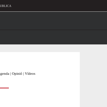
UBLICA
alament
genda
|
Opinió
|
Vídeos