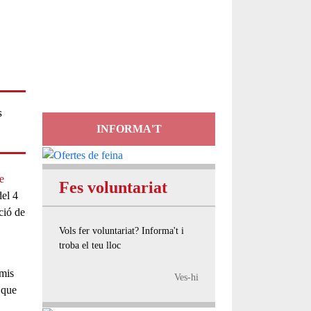
Servei
d'Assessorament
gratuït per a entitats
s
INFORMA'T
e
Fes voluntariat
del
4
ació de
Vols fer voluntariat? Informa't i
troba el teu lloc
emis
Ves-hi
a que