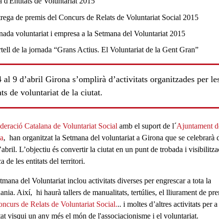
ls
 al 9 d’abril Girona s’omplirà d’activitats organitzades per le
ats de voluntariat de la ciutat.
deració Catalana de Voluntariat Social
amb el suport de l´
Ajuntament d
a
, han organitzat la
Setmana del voluntariat a Girona
que se celebrarà 
’abril
. L’objectiu és convertir la ciutat en un punt de trobada i
visibilitz
ca de les entitats
del territori.
tmana del Voluntariat inclou
activitats diverses per engrescar a tota la
dania
. Així, hi haurà tallers de manualitats, tertúlies, el lliurament de pr
ncurs de Relats de Voluntariat Social.
.. i moltes d’altres activitats per 
tat visqui un any més el món de l'associacionisme i el voluntariat.