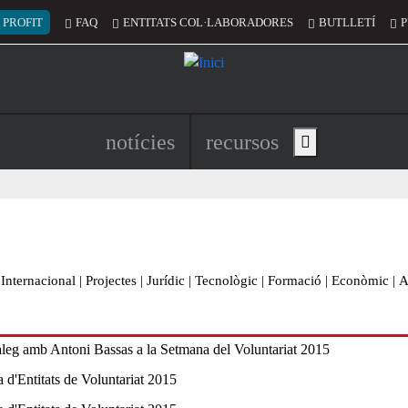
 del compte d'usuari
 PROFIT
FAQ
ENTITATS COL·LABORADORES
BUTLLETÍ
P
Navegació principal de l'encapç
notícies
recursos
Show main menu
Internacional
|
Projectes
|
Jurídic
|
Tecnològic
|
Formació
|
Econòmic
|
A