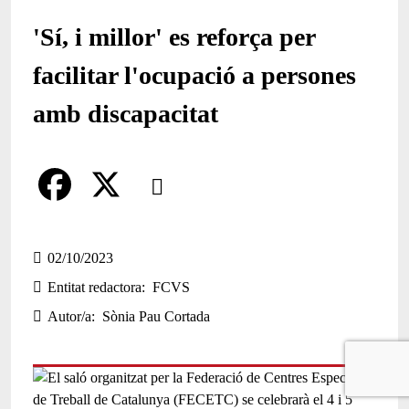
'Sí, i millor' es reforça per
facilitar l'ocupació a persones
amb discapacitat
Comparteix
Compartir en altres xarxes socials
F
X
a
02/10/2023
Entitat redactora
FCVS
c
Autor/a
Sònia Pau Cortada
e
b
o