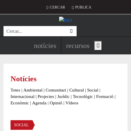
Vés al contingut
Menú del compte d'usuari
CERCAR
PUBLICA
Cerca
Navegació principal de l'encapç
notícies
recursos
Show main menu
Notícies
Totes
|
Ambiental
|
Comunitari
|
Cultural
|
Social
|
Internacional
|
Projectes
|
Jurídic
|
Tecnològic
|
Formació
|
Econòmic
|
Agenda
|
Opinió
|
Vídeos
Àmbit de la notícia
SOCIAL