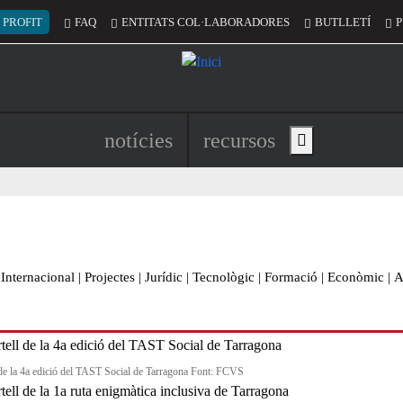
 del compte d'usuari
 PROFIT
FAQ
ENTITATS COL·LABORADORES
BUTLLETÍ
P
Navegació principal de l'encapç
notícies
recursos
Show main menu
Internacional
|
Projectes
|
Jurídic
|
Tecnològic
|
Formació
|
Econòmic
|
A
 de la 4a edició del TAST Social de Tarragona Font: FCVS