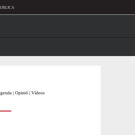
UBLICA
alament
genda
|
Opinió
|
Vídeos