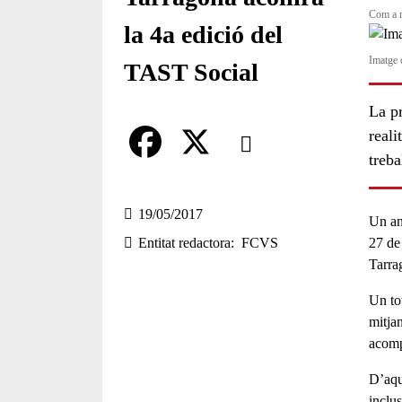
Com a n
la 4a edició del
Imatge 
TAST Social
La pr
Comparteix
reali
treba
Compartir en altres xarxes socia
F
X
a
19/05/2017
Un an
27 de
Entitat redactora
FCVS
c
Tarra
e
Un to
b
mitja
o
acom
o
D’aqu
inclu