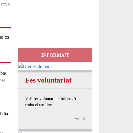
t: FCVS
Servei
d'Assessorament
gratuït per a entitats
ue es
INFORMA'T
abte
Fes voluntariat
del
Vols fer voluntariat? Informa't i
troba el teu lloc
l dia.
Ves-hi
nes