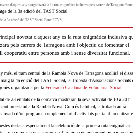
ovetat d'aquest any s'organitzarà la 1a ruta enigmàtica inclusiva pels carrers de Tarragona Fon
de la 3a edició del TAST Social Font: FCVS
incipal novetat d'aquest any és la ruta enigmàtica inclusiva q
tzarà pels carrers de Tarragona amb l'objectiu de fomentar el
ll cooperatiu entre persones amb i sense diversitat funcional.
ls
y més, el tram central de la Rambla Nova de Tarragona acollirà el diss
 maig
la
4a edició del TAST Social
, la Trobada d'Associacions Socials 
gonès organitzada per la
Federació Catalana de Voluntariat Social.
tal de
23 entitats de la comarca mostraran la seva activitat
de 10 a 20 h
nçant un estand a la Rambla Nova. Com és habitual, la trobada anirà
panyada d’un
programa complementari d’activitats
per tal d’amenitzar e
estes destaca especialment la celebració de la
primera ruta enigmàtica
siva
, una gimcana pels carrers de
Tarragona
en què prendran part perso