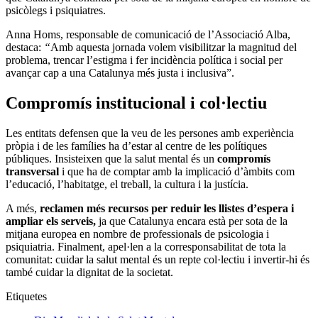
psicòlegs i psiquiatres.
Anna Homs, responsable de comunicació de l’Associació Alba,
destaca:
“
Amb aquesta jornada volem visibilitzar la magnitud del
problema, trencar l’estigma i fer incidència política i social per
avançar cap a una Catalunya més justa i inclusiva”.
Compromís institucional i col·lectiu
Les entitats defensen que la veu de les persones amb experiència
pròpia i de les famílies ha d’estar al centre de les polítiques
públiques. Insisteixen que la salut mental és un
compromís
transversal
i que ha de comptar amb la implicació d’àmbits com
l’educació, l’habitatge, el treball, la cultura i la justícia.
A més,
reclamen més recursos per reduir les llistes d’espera i
ampliar els serveis,
ja que Catalunya encara està per sota de la
mitjana europea en nombre de professionals de psicologia i
psiquiatria. Finalment, apel·len a la corresponsabilitat de tota la
comunitat: cuidar la salut mental és un repte col·lectiu i invertir-hi és
també cuidar la dignitat de la societat.
Etiquetes