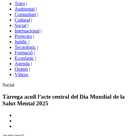
del
Totes
|
menú
Ambiental
|
de
Comunitari
|
portals
Cultural
|
Social
|
Internacional
|
Projectes
|
Jurídic
|
Tecnològic
|
Formació
|
Econòmic
|
Agenda
|
Opinió
|
Vídeos
Àmbit
Social
de
la
Tàrrega acull l’acte central del Dia Mundial de la
notícia
Salut Mental 2025
Comparteix
Compartir
en