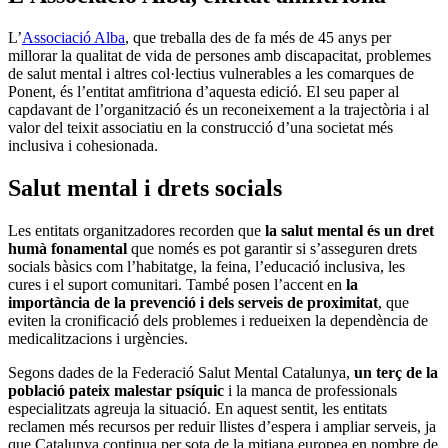
L’
Associació Alba
, que treballa des de fa més de 45 anys per
millorar la qualitat de vida de persones amb discapacitat, problemes
de salut mental i altres col·lectius vulnerables a les comarques de
Ponent, és l’entitat amfitriona d’aquesta edició. El seu paper al
capdavant de l’organització és un reconeixement a la trajectòria i al
valor del teixit associatiu en la construcció d’una societat més
inclusiva i cohesionada.
Salut mental i drets socials
Les entitats organitzadores recorden que
la salut mental és un dret
humà fonamental
que només es pot garantir si s’asseguren drets
socials bàsics com l’habitatge, la feina, l’educació inclusiva, les
cures i el suport comunitari. També posen l’accent en
la
importància de la prevenció i dels serveis de proximitat
, que
eviten la cronificació dels problemes i redueixen la dependència de
medicalitzacions i urgències.
Segons dades de la Federació Salut Mental Catalunya,
un terç de la
població pateix malestar psíquic
i la manca de professionals
especialitzats agreuja la situació. En aquest sentit, les entitats
reclamen més recursos per reduir llistes d’espera i ampliar serveis, ja
que Catalunya continua per sota de la mitjana europea en nombre de