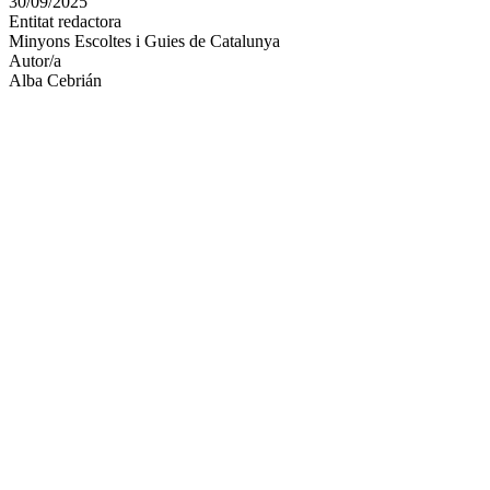
30/09/2025
altres
Entitat redactora
xarxes
Minyons Escoltes i Guies de Catalunya
socials
Autor/a
Alba Cebrián