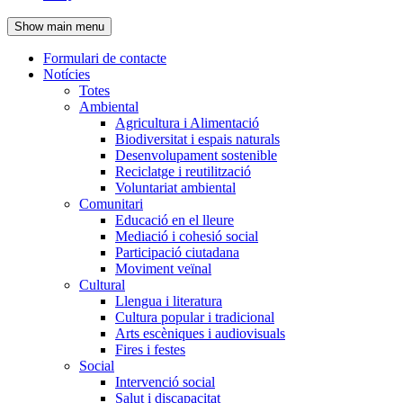
de
Show main menu
l'encapçalament
Formulari de contacte
Notícies
Navegació
Totes
principal
Ambiental
Agricultura i Alimentació
Biodiversitat i espais naturals
Desenvolupament sostenible
Reciclatge i reutilització
Voluntariat ambiental
Comunitari
Educació en el lleure
Mediació i cohesió social
Participació ciutadana
Moviment veïnal
Cultural
Llengua i literatura
Cultura popular i tradicional
Arts escèniques i audiovisuals
Fires i festes
Social
Intervenció social
Salut i discapacitat