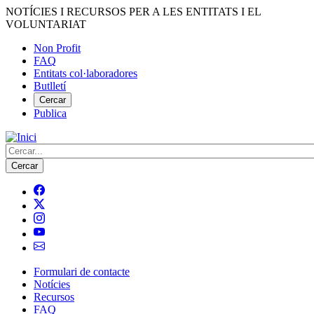
Vés
NOTÍCIES I RECURSOS PER A LES ENTITATS I EL
al
VOLUNTARIAT
contingut
Non Profit
FAQ
Menú
Entitats col·laboradores
del
Butlletí
compte
Cercar
Publica
d'usuari
Cerca
Formulari de contacte
Notícies
Navegació
Recursos
principal
FAQ