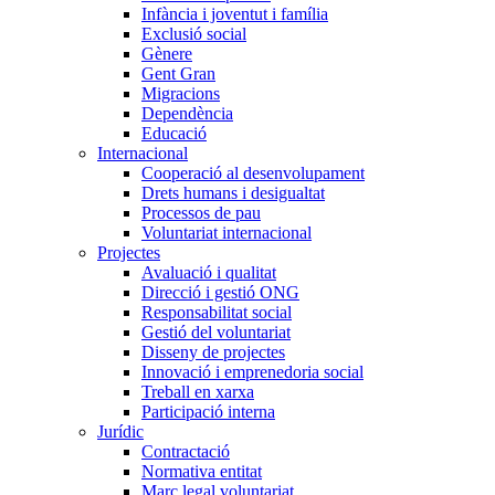
Infància i joventut i família
Exclusió social
Gènere
Gent Gran
Migracions
Dependència
Educació
Internacional
Cooperació al desenvolupament
Drets humans i desigualtat
Processos de pau
Voluntariat internacional
Projectes
Avaluació i qualitat
Direcció i gestió ONG
Responsabilitat social
Gestió del voluntariat
Disseny de projectes
Innovació i emprenedoria social
Treball en xarxa
Participació interna
Jurídic
Contractació
Normativa entitat
Marc legal voluntariat