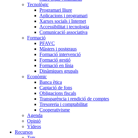
Tecnològic
Programari lliure
Aplicacions i programari
Xarxes socials i Internet
Accessibilitat i tecnologia
Comunicació associativa
Formació
PFAVC
Màsters i postgraus
Formació intervenció
Formació gestió
Formació en línia
Dinàmiques grupals
Econòmic
Banca ètica
Captació de fons
Obligacions fiscals
Transparència i rendició de comptes
Tresoreria i comptabilitat
Cooperativisme
Agenda
Opinió
Vídeos
Recursos
Tots