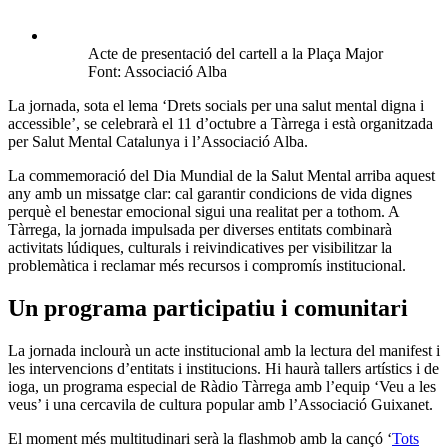
Acte de presentació del cartell a la Plaça Major
Font: Associació Alba
La jornada, sota el lema ‘Drets socials per una salut mental digna i
accessible’, se celebrarà el 11 d’octubre a Tàrrega i està organitzada
per Salut Mental Catalunya i l’Associació Alba.
La commemoració del Dia Mundial de la Salut Mental arriba aquest
any amb un missatge clar: cal garantir condicions de vida dignes
perquè el benestar emocional sigui una realitat per a tothom. A
Tàrrega, la jornada impulsada per diverses entitats combinarà
activitats lúdiques, culturals i reivindicatives per visibilitzar la
problemàtica i reclamar més recursos i compromís institucional.
Un programa participatiu i comunitari
La jornada inclourà un acte institucional amb la lectura del manifest i
les intervencions d’entitats i institucions. Hi haurà tallers artístics i de
ioga, un programa especial de Ràdio Tàrrega amb l’equip ‘Veu a les
veus’ i una cercavila de cultura popular amb l’Associació Guixanet.
El moment més multitudinari serà la flashmob amb la cançó ‘
Tots