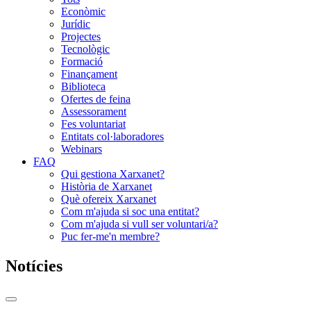
Econòmic
Jurídic
Projectes
Tecnològic
Formació
Finançament
Biblioteca
Ofertes de feina
Assessorament
Fes voluntariat
Entitats col·laboradores
Webinars
FAQ
Qui gestiona Xarxanet?
Història de Xarxanet
Què ofereix Xarxanet
Com m'ajuda si soc una entitat?
Com m'ajuda si vull ser voluntari/a?
Puc fer-me'n membre?
Notícies
Commutador