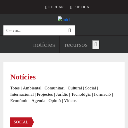
Vés al contingut
Menú del compte d'usuari
CERCAR
PUBLICA
Cerca
Navegació principal de l'encapç
notícies
recursos
Show main menu
Notícies
Totes
|
Ambiental
|
Comunitari
|
Cultural
|
Social
|
Internacional
|
Projectes
|
Jurídic
|
Tecnològic
|
Formació
|
Econòmic
|
Agenda
|
Opinió
|
Vídeos
Àmbit de la notícia
SOCIAL