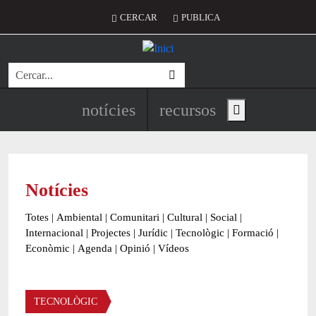
Vés al contingut
Menú del compte d'usuari
CERCAR
PUBLICA
Cerca
Navegació principal de l'encapç
notícies
recursos
Show main menu
Notícies
Totes
|
Ambiental
|
Comunitari
|
Cultural
|
Social
|
Internacional
|
Projectes
|
Jurídic
|
Tecnològic
|
Formació
|
Econòmic
|
Agenda
|
Opinió
|
Vídeos
Àmbit de la notícia
TECNOLÒGIC