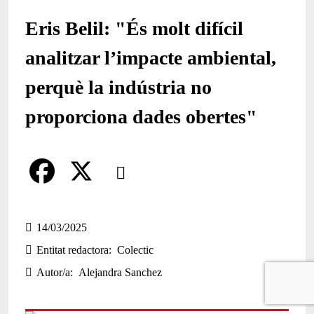
Eris Belil: "És molt difícil
analitzar l’impacte ambiental,
perquè la indústria no
proporciona dades obertes"
Comparteix
Compartir en altres xarxes socials
F
X
a
14/03/2025
Entitat redactora
Colectic
c
Autor/a
Alejandra Sanchez
e
b