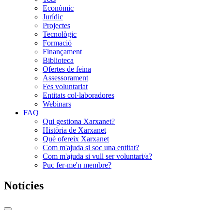
Econòmic
Jurídic
Projectes
Tecnològic
Formació
Finançament
Biblioteca
Ofertes de feina
Assessorament
Fes voluntariat
Entitats col·laboradores
Webinars
FAQ
Qui gestiona Xarxanet?
Història de Xarxanet
Què ofereix Xarxanet
Com m'ajuda si soc una entitat?
Com m'ajuda si vull ser voluntari/a?
Puc fer-me'n membre?
Notícies
Commutador