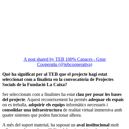
A post shared by TEB 100% Capaces - Grup
Cooperatiu (@tebcooperativa)
Què ha significat per al TEB que el projecte hagi estat
seleccionat com a finalista en la convocatòria de Projectes
Socials de la Fundació La Caixa?
Ser seleccionats com a finalistes ha estat
clau per posar les bases
del projecte
. Aquest reconeixement ha permès
adequar els espais
on es treballa,
adquirir els equips
informàtics necessaris i
consolidar una infraestructura
de realitat virtual immersiva amb
quatre sistemes que poden funcionar alhora.
A més del suport material, ha suposat un
aval institucional
molt