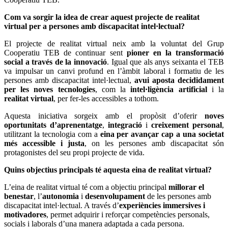
Com va sorgir la idea de crear aquest projecte de realitat
virtual per a persones amb discapacitat intel·lectual?
El projecte de realitat virtual neix amb la voluntat del Grup
Cooperatiu TEB de continuar sent
pioner en la transformació
social a través de la innovació
. Igual que als anys seixanta el TEB
va impulsar un canvi profund en l’àmbit laboral i formatiu de les
persones amb discapacitat intel·lectual,
avui aposta decididament
per les noves tecnologies
, com la
intel·ligència artificial
i la
realitat virtual
, per fer-les accessibles a tothom.
Aquesta iniciativa sorgeix amb el propòsit d’oferir
noves
oportunitats d’aprenentatge
,
integració
i
creixement personal
,
utilitzant la tecnologia com a
eina per avançar cap a una societat
més accessible i justa
, on les persones amb discapacitat són
protagonistes del seu propi projecte de vida.
Quins objectius principals té aquesta eina de realitat virtual?
L’eina de realitat virtual té com a objectiu principal
millorar el
benestar
, l’
autonomia
i
desenvolupament
de les persones amb
discapacitat intel·lectual. A través d’
experiències immersives i
motivadores
, permet adquirir i reforçar competències personals,
socials i laborals d’una manera adaptada a cada persona.