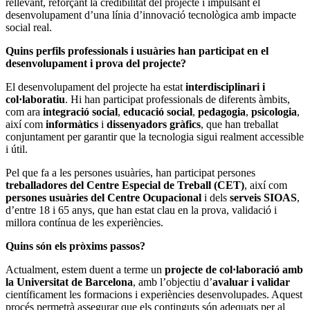
rellevant, reforçant la credibilitat del projecte i impulsant el
desenvolupament d’una línia d’innovació tecnològica amb impacte
social real.
Quins perfils professionals i usuàries han participat en el
desenvolupament i prova del projecte?
El desenvolupament del projecte ha estat
interdisciplinari i
col·laboratiu
. Hi han participat professionals de diferents àmbits,
com ara
integració social
,
educació social
,
pedagogia
,
psicologia
,
així com
informàtics
i
dissenyadors gràfics
, que han treballat
conjuntament per garantir que la tecnologia sigui realment accessible
i útil.
Pel que fa a les persones usuàries, han participat persones
treballadores del Centre Especial de Treball (CET)
, així com
persones usuàries del Centre Ocupacional
i dels
serveis SIOAS
,
d’entre 18 i 65 anys, que han estat clau en la prova, validació i
millora contínua de les experiències.
Quins són els pròxims passos?
Actualment, estem duent a terme un
projecte de col·laboració amb
la Universitat de Barcelona
, amb l’objectiu d’
avaluar i validar
científicament les formacions i experiències desenvolupades. Aquest
procés permetrà assegurar que els continguts són adequats per al