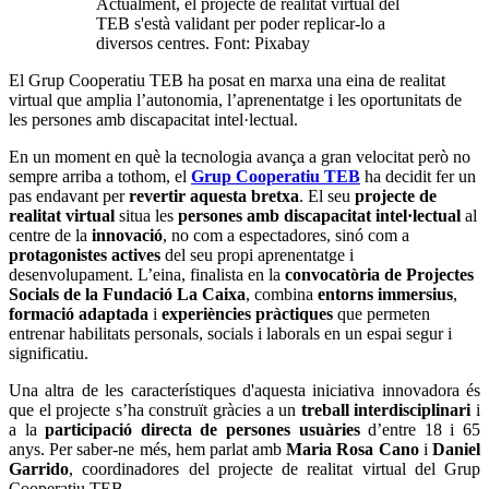
Actualment, el projecte de realitat virtual del
TEB s'està validant per poder replicar-lo a
diversos centres. Font: Pixabay
El Grup Cooperatiu TEB ha posat en marxa una eina de realitat
virtual que amplia l’autonomia, l’aprenentatge i les oportunitats de
les persones amb discapacitat intel·lectual.
En un moment en què la tecnologia avança a gran velocitat però no
sempre arriba a tothom, el
Grup Cooperatiu TEB
ha decidit fer un
pas endavant per
revertir aquesta bretxa
. El seu
projecte de
realitat virtual
situa les
persones amb discapacitat intel·lectual
al
centre de la
innovació
, no com a espectadores, sinó com a
protagonistes actives
del seu propi aprenentatge i
desenvolupament. L’eina, finalista en la
convocatòria de Projectes
Socials de la Fundació La Caixa
, combina
entorns immersius
,
formació
adaptada
i
experiències pràctiques
que permeten
entrenar habilitats personals, socials i laborals en un espai segur i
significatiu.
Una altra de les característiques d'aquesta iniciativa innovadora és
que el projecte
s’ha construït gràcies a un
treball interdisciplinari
i
a la
participació directa de persones usuàries
d’entre 18 i 65
anys. Per saber-ne més, hem parlat amb
Maria Rosa Cano
i
Daniel
Garrido
, coordinadores del projecte de realitat virtual del Grup
Cooperatiu TEB.