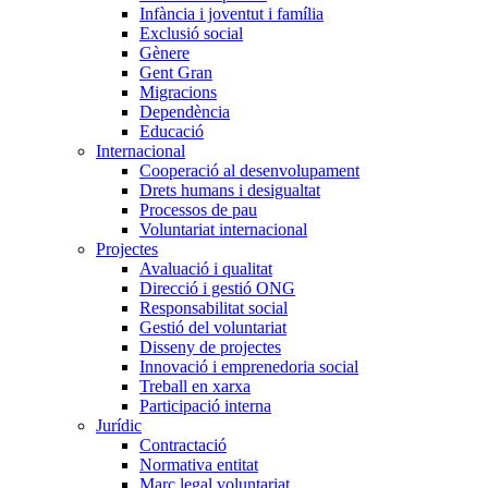
Infància i joventut i família
Exclusió social
Gènere
Gent Gran
Migracions
Dependència
Educació
Internacional
Cooperació al desenvolupament
Drets humans i desigualtat
Processos de pau
Voluntariat internacional
Projectes
Avaluació i qualitat
Direcció i gestió ONG
Responsabilitat social
Gestió del voluntariat
Disseny de projectes
Innovació i emprenedoria social
Treball en xarxa
Participació interna
Jurídic
Contractació
Normativa entitat
Marc legal voluntariat