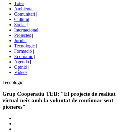
del
Totes
|
menú
Ambiental
|
de
Comunitari
|
portals
Cultural
|
Social
|
Internacional
|
Projectes
|
Jurídic
|
Tecnològic
|
Formació
|
Econòmic
|
Agenda
|
Opinió
|
Vídeos
Àmbit
Tecnològic
de
la
Grup Cooperatiu TEB: "El projecte de realitat
notícia
virtual neix amb la voluntat de continuar sent
pioneres"
Comparteix
Compartir