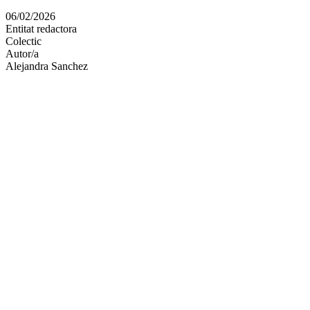
en
06/02/2026
altres
Entitat redactora
xarxes
Colectic
socials
Autor/a
Alejandra Sanchez