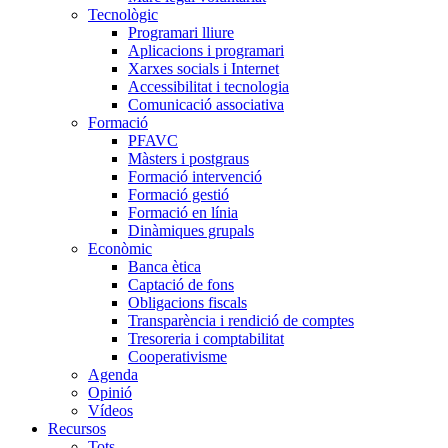
Tecnològic
Programari lliure
Aplicacions i programari
Xarxes socials i Internet
Accessibilitat i tecnologia
Comunicació associativa
Formació
PFAVC
Màsters i postgraus
Formació intervenció
Formació gestió
Formació en línia
Dinàmiques grupals
Econòmic
Banca ètica
Captació de fons
Obligacions fiscals
Transparència i rendició de comptes
Tresoreria i comptabilitat
Cooperativisme
Agenda
Opinió
Vídeos
Recursos
Tots