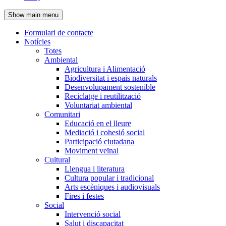
de
Show main menu
l'encapçalament
Formulari de contacte
Notícies
Navegació
Totes
principal
Ambiental
Agricultura i Alimentació
Biodiversitat i espais naturals
Desenvolupament sostenible
Reciclatge i reutilització
Voluntariat ambiental
Comunitari
Educació en el lleure
Mediació i cohesió social
Participació ciutadana
Moviment veïnal
Cultural
Llengua i literatura
Cultura popular i tradicional
Arts escèniques i audiovisuals
Fires i festes
Social
Intervenció social
Salut i discapacitat