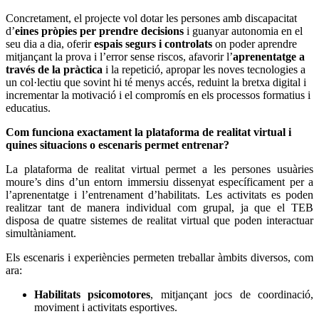
Concretament, el projecte vol dotar les persones amb discapacitat
d’
eines pròpies per prendre decisions
i guanyar autonomia en el
seu dia a dia, oferir
espais segurs i controlats
on poder aprendre
mitjançant la prova i l’error sense riscos, afavorir l’
aprenentatge a
través de la
pràctica
i la repetició, apropar les noves tecnologies a
un col·lectiu que sovint hi té menys accés, reduint la bretxa digital i
incrementar la motivació i el compromís en els processos formatius i
educatius.
Com funciona exactament la plataforma de realitat virtual i
quines situacions o escenaris permet entrenar?
La plataforma de realitat virtual permet a les persones usuàries
moure’s dins d’un entorn immersiu dissenyat específicament per a
l’aprenentatge i l’entrenament d’habilitats. Les activitats es poden
realitzar tant de manera individual com grupal, ja que el TEB
disposa de quatre sistemes de realitat virtual que poden interactuar
simultàniament.
Els escenaris i experiències permeten treballar àmbits diversos, com
ara:
Habilitats psicomotores
, mitjançant jocs de coordinació,
moviment i activitats esportives.