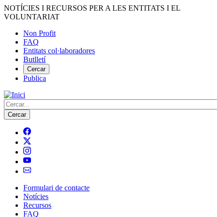
Vés
NOTÍCIES I RECURSOS PER A LES ENTITATS I EL
al
VOLUNTARIAT
contingut
Non Profit
FAQ
Menú
Entitats col·laboradores
del
Butlletí
compte
Cercar
Publica
d'usuari
Cerca
Formulari de contacte
Notícies
Navegació
Recursos
principal
FAQ