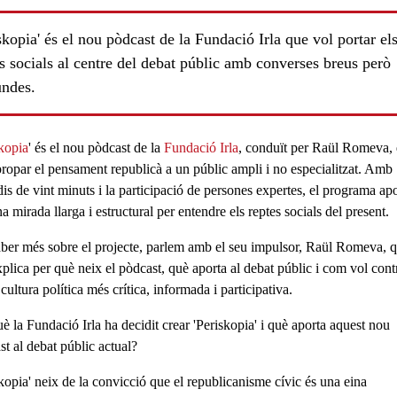
skopia' és el nou pòdcast de la Fundació Irla que vol portar el
s socials al centre del debat públic amb converses breus però
undes.
kopia
' és el nou pòdcast de la
Fundació Irla
, conduït per
Raül Romeva
,
propar el pensament republicà a un públic ampli i no especialitzat. Amb
dis de vint minuts
i la participació de
persones expertes
, el programa ap
a mirada llarga i estructural per entendre els reptes socials del present.
ls
aber més sobre el projecte, parlem amb el seu impulsor,
Raül Romeva
, 
plica per què neix el pòdcast, què aporta al debat públic i com vol cont
cultura política més crítica, informada i participativa.
è la Fundació Irla ha decidit crear 'Periskopia' i què aporta aquest nou
st al debat públic actual?
skopia'
neix de la convicció que el
republicanisme cívic és una eina