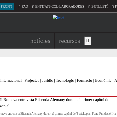
 del compte d'usuari
 PROFIT
FAQ
ENTITATS COL·LABORADORES
BUTLLETÍ
P
Navegació principal de l'encapç
notícies
recursos
Show main menu
Internacional
|
Projectes
|
Jurídic
|
Tecnològic
|
Formació
|
Econòmic
|
A
meva entrevista Elisenda Alemany durant el primer capítol de 'Periskopia'. Font: Fundació Irla