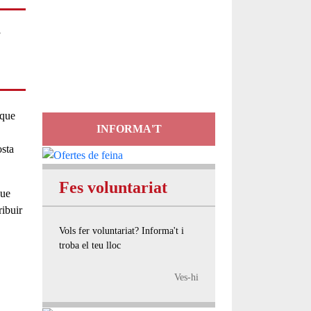
Servei
s
d'Assessorament
gratuït per a entitats
 que
INFORMA'T
osta
Fes voluntariat
que
ribuir
Vols fer voluntariat? Informa't i
troba el teu lloc
Ves-hi