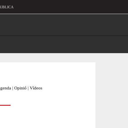
UBLICA
alament
genda
|
Opinió
|
Vídeos