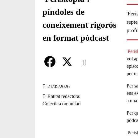
píndoles de
'Peri
repte
coneixement rigorós
prof
en format pòdcast
'
Peris
Comparteix
vol a
episo
per un
Compartir en altres xarxes socia
F
X
a
Per s
21/05/2026
ens ex
Entitat redactora
c
a una 
Colectic-comunitari
e
Per qu
b
pòdca
o
'Peri