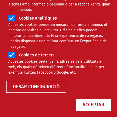
a zones amb informació personal o per a reconèixer-te quan
Àmbit de la notícia
TECNOLÒGIC
inicies sessió.
Cookies analítiques
Rayen Jara: “La regularització
Aquestes cookies permeten mesurar, de forma anònima, el
nombre de visites o l’activitat. Gràcies a elles podem
extraordinària està deixant
millorar constantment la teva experiència de navegació.
Podràs disposar d’una millora contínua en l’experiència de
veure alguna cosa més
navegació.
Cookies de tercers
estructural”
Aquestes cookies pertanyen a altres serveis utilitzats al
web, els quals ofereixen diferents funcionalitats com per
Comparteix
exemple Twitter, Facebook o Google, etc.
DESAR CONFIGURACIÓ
Compartir en altres xarxes socials
F
X
a
21/05/2026
ACCEPTAR
Entitat redactora
Colectic-comunitari
c
e