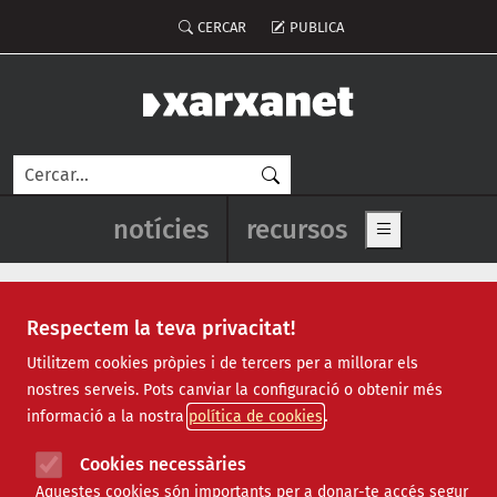
Vés al contingut
Menú del compte d'usuari
CERCAR
PUBLICA
Cerca
Navegació principal de l'enca
notícies
recursos
Show main me
Respectem la teva privacitat!
Notícies
Utilitzem cookies pròpies i de tercers per a millorar els
nostres serveis. Pots canviar la configuració o obtenir més
Totes
|
Ambiental
|
Comunitari
|
Cultural
|
Social
|
informació a la nostra
política de cookies
Internacional
|
Projectes
|
Jurídic
|
Tecnològic
|
Formació
|
Econòmic
|
Agenda
|
Opinió
|
Vídeos
Cookies necessàries
Aquestes cookies són importants per a donar-te accés segur