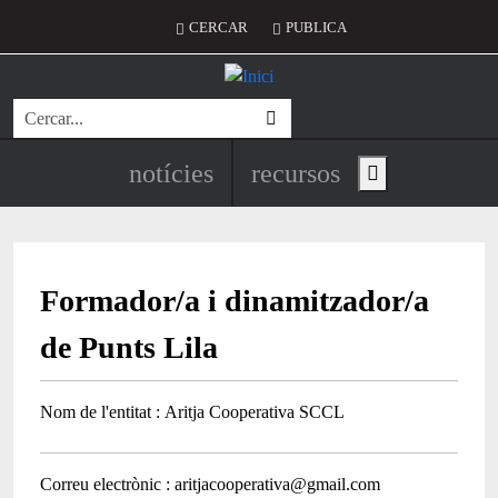
Vés al contingut
Menú del compte d'usuari
CERCAR
PUBLICA
Cerca
Navegació principal de l'encapç
notícies
recursos
Show main menu
Formador/a i dinamitzador/a
de Punts Lila
Nom de l'entitat
Aritja Cooperativa SCCL
Correu electrònic
aritjacooperativa@gmail.com