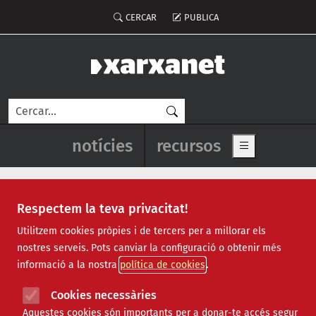
Vés al contingut
Menú del compte d'usuari
CERCAR
PUBLICA
Cerca
Navegació principal de l'enca
notícies
recursos
Show main me
Respectem la teva privacitat!
Notícies
Utilitzem cookies pròpies i de tercers per a millorar els
nostres serveis. Pots canviar la configuració o obtenir més
Totes
|
Ambiental
|
Comunitari
|
Cultural
|
Social
|
informació a la nostra
política de cookies
Internacional
|
Projectes
|
Jurídic
|
Tecnològic
|
Formació
|
Econòmic
|
Agenda
|
Opinió
|
Vídeos
Cookies necessàries
Aquestes cookies són importants per a donar-te accés segur