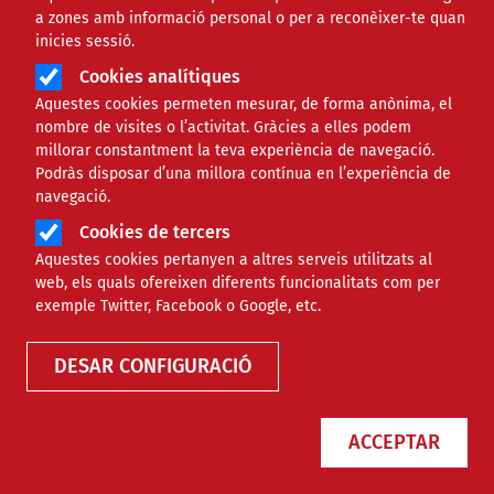
a zones amb informació personal o per a reconèixer-te quan
OPINIÓ
inicies sessió.
Cookies analítiques
20 anys del ‘No a la Guerra’
Aquestes cookies permeten mesurar, de forma anònima, el
nombre de visites o l’activitat. Gràcies a elles podem
millorar constantment la teva experiència de navegació.
Comparteix
Podràs disposar d’una millora contínua en l’experiència de
navegació.
Compartir en altres xarxes socials
Cookies de tercers
F
X
Aquestes cookies pertanyen a altres serveis utilitzats al
a
15/02/2023
web, els quals ofereixen diferents funcionalitats com per
exemple Twitter, Facebook o Google, etc.
c
e
DESAR CONFIGURACIÓ
b
o
ACCEPTAR
o