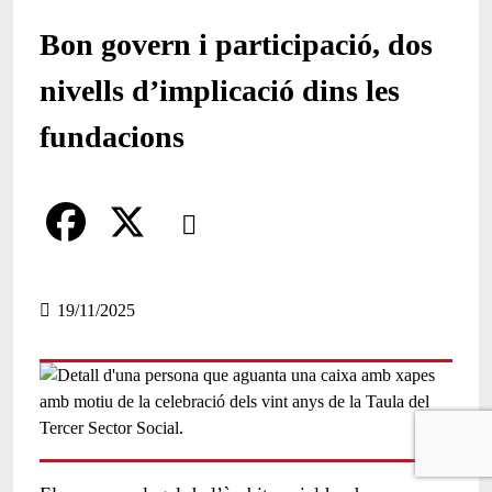
Bon govern i participació, dos
nivells d’implicació dins les
fundacions
Comparteix
Compartir en altres xarxes socials
F
X
a
19/11/2025
c
e
b
o