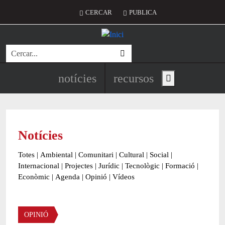
Vés al contingut
Menú del compte d'usuari
CERCAR
PUBLICA
Cerca
Navegació principal de l'encapç
notícies
recursos
Show main menu
Notícies
Totes
|
Ambiental
|
Comunitari
|
Cultural
|
Social
|
Internacional
|
Projectes
|
Jurídic
|
Tecnològic
|
Formació
|
Econòmic
|
Agenda
|
Opinió
|
Vídeos
OPINIÓ