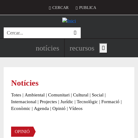
Vés al contingut
Menú del compte d'usuari
CERCAR
PUBLICA
Cerca
Navegació principal de l'encapç
notícies
recursos
Show main menu
Notícies
Totes
|
Ambiental
|
Comunitari
|
Cultural
|
Social
|
Internacional
|
Projectes
|
Jurídic
|
Tecnològic
|
Formació
|
Econòmic
|
Agenda
|
Opinió
|
Vídeos
OPINIÓ