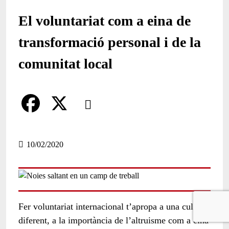
El voluntariat com a eina de
transformació personal i de la
comunitat local
Comparteix
Compartir en altres xarxes socials
F
X
a
10/02/2020
c
e
b
Fer voluntariat internacional t’apropa a una cultura
o
diferent, a la importància de l’altruisme com a eina