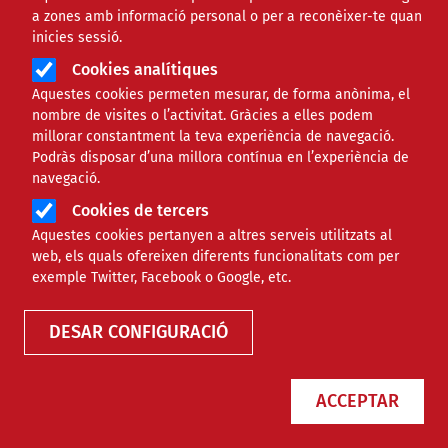
a zones amb informació personal o per a reconèixer-te quan
inicies sessió.
Àmbit
ECONÒMIC
Cookies analítiques
Aquestes cookies permeten mesurar, de forma anònima, el
Consells per planificar la
nombre de visites o l’activitat. Gràcies a elles podem
millorar constantment la teva experiència de navegació.
captació de fons
Podràs disposar d’una millora contínua en l’experiència de
navegació.
Cookies de tercers
Comparteix
Aquestes cookies pertanyen a altres serveis utilitzats al
web, els quals ofereixen diferents funcionalitats com per
Compartir en altres xarxes socials
F
X
exemple Twitter, Facebook o Google, etc.
a
14/07/2022
DESAR CONFIGURACIÓ
Entitat redactora
c
Suport Tercer Sector - Econòmic
e
ACCEPTAR
b