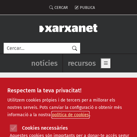
Vés al contingut
Menú del compte d'usuari
CERCAR
PUBLICA
Cerca
Navegació principal de l'enca
notícies
recursos
Show main me
Respectem la teva privacitat!
Recursos
Utilitzem cookies pròpies i de tercers per a millorar els
nostres serveis. Pots canviar la configuració o obtenir més
Tots
|
Econòmic
|
Jurídic
|
Projectes
|
Tecnològic
|
informació a la nostra
política de cookies
Formació
|
Finançament
|
Biblioteca
|
Ofertes de feina
|
Assessorament
|
Fes voluntariat
|
Cookies necessàries
Webinars
Aquestes cookies són importants per a donar-te accés segur