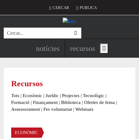
Vés al contingut
Menú del compte d'usuari
CERCAR
PUBLICA
Cerca
Navegació principal de l'encapç
notícies
recursos
Show main menu
Recursos
Tots
|
Econòmic
|
Jurídic
|
Projectes
|
Tecnològic
|
Formació
|
Finançament
|
Biblioteca
|
Ofertes de feina
|
Assessorament
|
Fes voluntariat
|
Webinars
Àmbit
ECONÒMIC