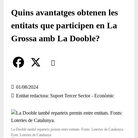
Quins avantatges obtenen les
entitats que participen en La
Grossa amb La Dooble?
Comparteix
Compartir en altres xarxes socials
F
X
a
01/08/2024
Entitat redactora
Suport Tercer Sector - Econòmic
c
e
b
La Dooble també reparteix premis entre entitats. Fonts: Loteries de Catalunya.
o
Font: Loteries de Catalunya