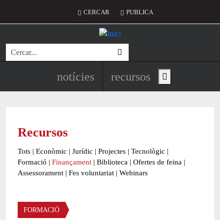
Vés al contingut
Menú del compte d'usuari
CERCAR
PUBLICA
Cerca
Navegació principal de l'encapç
notícies
recursos
Show main menu
Recursos
Tots
|
Econòmic
|
Jurídic
|
Projectes
|
Tecnològic
|
Formació
|
Finançament
|
Biblioteca
|
Ofertes de feina
|
Assessorament
|
Fes voluntariat
|
Webinars
Àmbit
FORMACIÓ