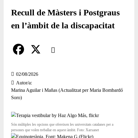
Recull de Màsters i Postgraus
en l’àmbit de la discapacitat
Comparteix
Compartir en altres xarxes socials
F
X
a
02/08/2026
Autor/a
c
Marina Aguilar i Mañas (Actualitzat per Maria Bombardó
e
Soro)
b
o
Són múltiples les opcions que ofereixen les universitats catalanes per a
o
persones que volen treballar en aquest àmbit. Foto: Xarxanet