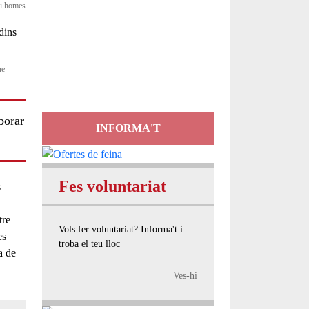
s i homes
Servei
d'Assessorament
ue
gratuït per a entitats
borar
INFORMA'T
Fes voluntariat
s
tre
Vols fer voluntariat? Informa't i
es
troba el teu lloc
ca de
Ves-hi