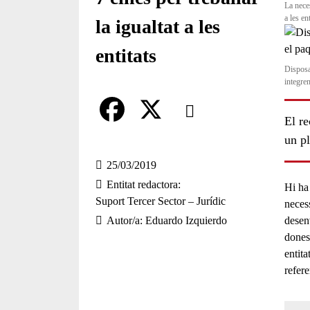
La neces
a les e
la igualtat a les
entitats
Disposa
integre
Comparteix
El re
Compartir en altres xarxes socia
F
X
un pl
a
25/03/2019
Entitat redactora
Hi ha 
c
Suport Tercer Sector – Jurídic
neces
e
Autor/a
Eduardo Izquierdo
desen
dones
b
entita
o
refere
o