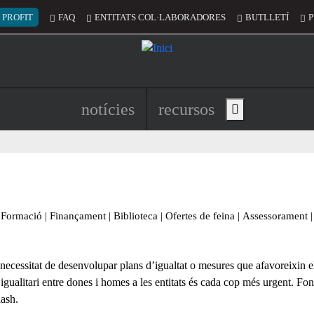
 del compte d'usuari
 PROFIT
FAQ
ENTITATS COL·LABORADORES
BUTLLETÍ
P
Navegació principal de l'encapç
notícies
recursos
Show main menu
Formació
|
Finançament
|
Biblioteca
|
Ofertes de feina
|
Assessorament
|