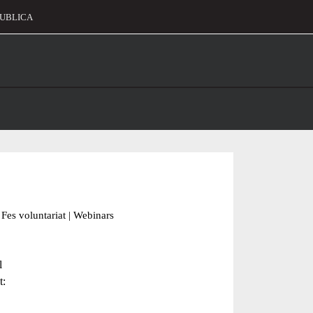
UBLICA
alament
Fes voluntariat
|
Webinars