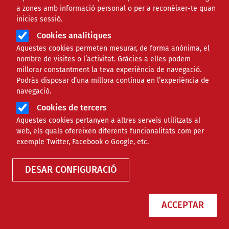
a zones amb informació personal o per a reconèixer-te quan
inicies sessió.
Àmbit
JURÍDIC
Cookies analítiques
Aquestes cookies permeten mesurar, de forma anònima, el
Claus per redactar els
nombre de visites o l’activitat. Gràcies a elles podem
millorar constantment la teva experiència de navegació.
estatuts d’una associació
Podràs disposar d’una millora contínua en l’experiència de
navegació.
Cookies de tercers
Comparteix
Aquestes cookies pertanyen a altres serveis utilitzats al
web, els quals ofereixen diferents funcionalitats com per
Compartir en altres xarxes socials
F
X
exemple Twitter, Facebook o Google, etc.
a
30/07/2021
DESAR CONFIGURACIÓ
Entitat redactora
Suport Tercer Sector - Jurídic
c
Autor/a
Cristina Muelas Guiu
e
ACCEPTAR
b