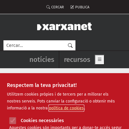
Vés al contingut
Menú del compte d'usuari
CERCAR
PUBLICA
Cerca
Navegació principal de l'enca
notícies
recursos
Show main me
Respectem la teva privacitat!
Recursos
Utilitzem cookies pròpies i de tercers per a millorar els
nostres serveis. Pots canviar la configuració o obtenir més
Tots
|
Econòmic
|
Jurídic
|
Projectes
|
Tecnològic
|
informació a la nostra
política de cookies
Formació
|
Finançament
|
Biblioteca
|
Ofertes de feina
|
Assessorament
|
Fes voluntariat
|
Cookies necessàries
Webinars
Aquestes cookies són importants per a donar-te accés segur