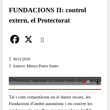
FUNDACIONS II: control
extern, el Protectorat
Comparteix
Compartir en altres xarxes socials
F
X
a
30/11/2010
Autor/a
Mireya Ponce Sastre
c
e
b
o
Tal i com comentàvem en el darrer recurs, les
o
Fundacions d’àmbit autonòmic i en concret les