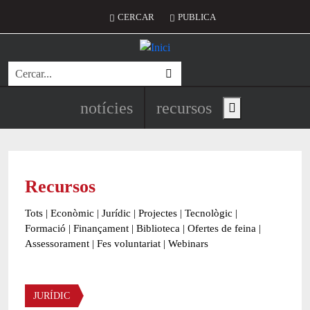
Vés al contingut
Menú del compte d'usuari
CERCAR
PUBLICA
Cerca
Navegació principal de l'encapç
notícies
recursos
Show main menu
Recursos
Tots
|
Econòmic
|
Jurídic
|
Projectes
|
Tecnològic
|
Formació
|
Finançament
|
Biblioteca
|
Ofertes de feina
|
Assessorament
|
Fes voluntariat
|
Webinars
Àmbit
JURÍDIC