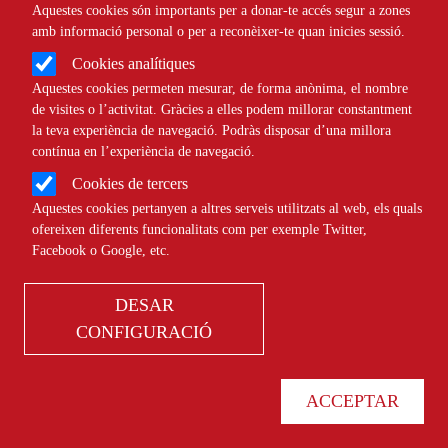
Aquestes cookies són importants per a donar-te accés segur a zones
Àmbit
JURÍDIC
amb informació personal o per a reconèixer-te quan inicies sessió.
Cookies analítiques
Què és el sistema RED?
Aquestes cookies permeten mesurar, de forma anònima, el nombre
de visites o l’activitat. Gràcies a elles podem millorar constantment
la teva experiència de navegació. Podràs disposar d’una millora
Comparteix
contínua en l’experiència de navegació.
Cookies de tercers
Aquestes cookies pertanyen a altres serveis utilitzats al web, els quals
Compartir en altres xarxes socials
F
X
ofereixen diferents funcionalitats com per exemple Twitter,
a
10/07/2024
Facebook o Google, etc.
Entitat redactora
Suport Tercer Sector - Jurídic
c
DESAR
Autor/a
María Eugenia Ifer
e
CONFIGURACIÓ
b
o
ACCEPTAR
El sistema RED permet fer els tràmits virtuals sense demanar cita prèvia. Font:
o
Canva.