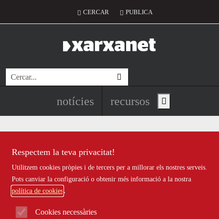
Vés al contingut
Menú del compte d'usuari
CERCAR
PUBLICA
Cerca
Navegació principal de l'encapç
notícies
recursos
Show main menu
Respectem la teva privacitat!
Recursos
Utilitzem cookies pròpies i de tercers per a millorar els nostres serveis.
Tots
|
Econòmic
|
Jurídic
|
Projectes
|
Tecnològic
|
Pots canviar la configuració o obtenir més informació a la nostra
Formació
|
Finançament
|
Biblioteca
|
Ofertes de feina
|
política de cookies
Assessorament
|
Fes voluntariat
|
Webinars
Cookies necessàries