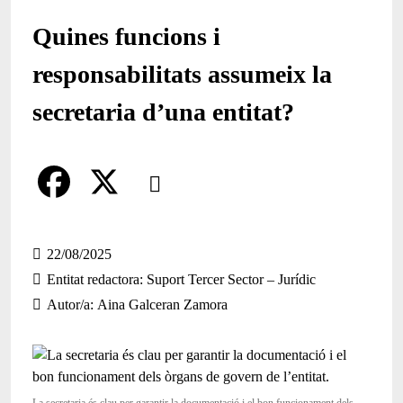
Quines funcions i
responsabilitats assumeix la
secretaria d’una entitat?
Comparteix
Compartir en altres xarxes socials
F
X
a
22/08/2025
Entitat redactora
Suport Tercer Sector – Jurídic
c
Autor/a
Aina Galceran Zamora
e
b
o