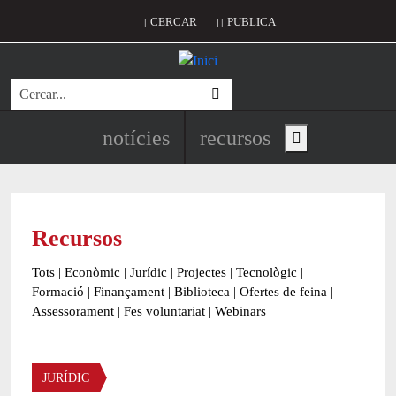
Vés al contingut
Menú del compte d'usuari
CERCAR
PUBLICA
Cerca
Navegació principal de l'encapç
notícies
recursos
Show main menu
Recursos
Tots
|
Econòmic
|
Jurídic
|
Projectes
|
Tecnològic
|
Formació
|
Finançament
|
Biblioteca
|
Ofertes de feina
|
Assessorament
|
Fes voluntariat
|
Webinars
Àmbit
JURÍDIC